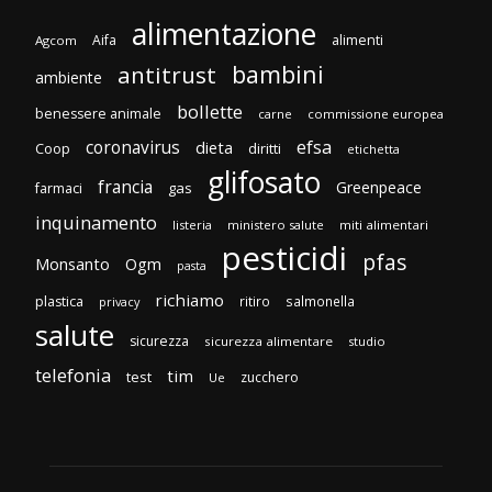
alimentazione
Aifa
alimenti
Agcom
bambini
antitrust
ambiente
bollette
benessere animale
carne
commissione europea
efsa
coronavirus
dieta
Coop
diritti
etichetta
glifosato
francia
Greenpeace
gas
farmaci
inquinamento
listeria
ministero salute
miti alimentari
pesticidi
pfas
Monsanto
Ogm
pasta
richiamo
plastica
ritiro
salmonella
privacy
salute
sicurezza
sicurezza alimentare
studio
telefonia
tim
test
zucchero
Ue