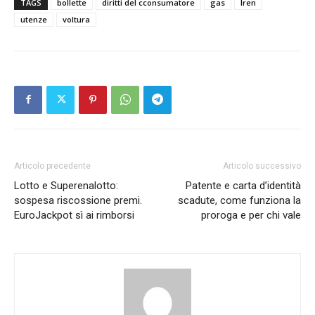
TAGS
bollette
diritti del cconsumatore
gas
Iren
utenze
voltura
Articolo precedente
Articolo successivo
Lotto e Superenalotto:
Patente e carta d’identità
sospesa riscossione premi.
scadute, come funziona la
EuroJackpot sì ai rimborsi
proroga e per chi vale