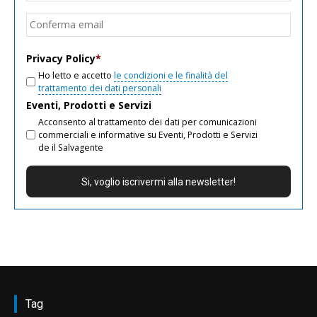
email
Conf
email
Privacy Policy
*
Ho letto e accetto
le condizioni e le finalità del
trattamento dei dati personali
Eventi, Prodotti e Servizi
Acconsento al trattamento dei dati per comunicazioni
commerciali e informative su Eventi, Prodotti e Servizi
de il Salvagente
Tag