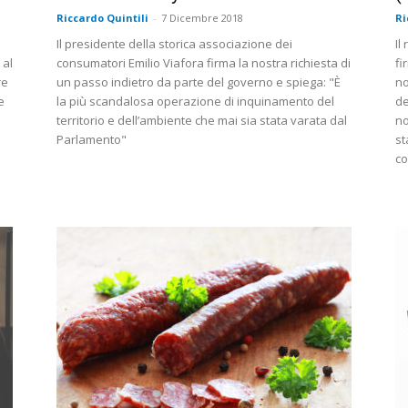
Riccardo Quintili
-
7 Dicembre 2018
Ri
Il presidente della storica associazione dei
Il
 al
consumatori Emilio Viafora firma la nostra richiesta di
fi
re
un passo indietro da parte del governo e spiega: "È
no
e
la più scandalosa operazione di inquinamento del
de
territorio e dell’ambiente che mai sia stata varata dal
no
Parlamento"
st
co