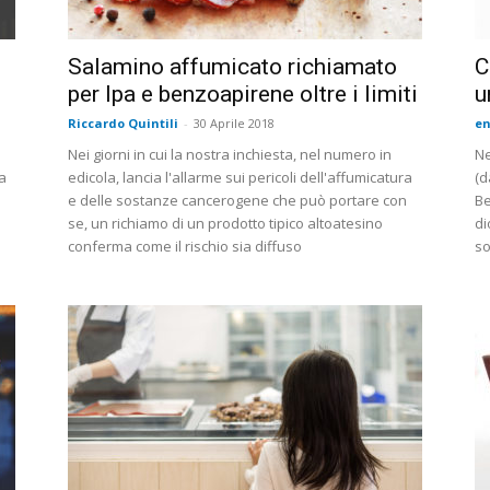
i
Salamino affumicato richiamato
C
per Ipa e benzoapirene oltre i limiti
u
Riccardo Quintili
-
30 Aprile 2018
en
Nei giorni in cui la nostra inchiesta, nel numero in
Ne
a
edicola, lancia l'allarme sui pericoli dell'affumicatura
(d
e delle sostanze cancerogene che può portare con
Be
se, un richiamo di un prodotto tipico altoatesino
di
conferma come il rischio sia diffuso
so