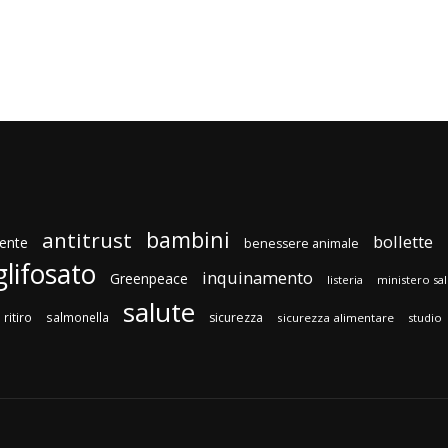
bambini
antitrust
bollette
ente
benessere animale
glifosato
inquinamento
Greenpeace
listeria
ministero sa
salute
ritiro
salmonella
sicurezza
sicurezza alimentare
studio