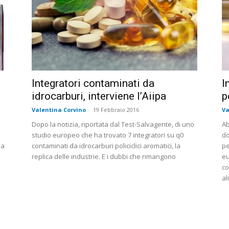
Integratori contaminati da
I
idrocarburi, interviene l’Aiipa
p
Valentina Corvino
-
19 Febbraio 2016
Va
Dopo la notizia, riportata dal Test-Salvagente, di uno
Ab
studio europeo che ha trovato 7 integratori su q0
do
ha
contaminati da idrocarburi policiclici aromatici, la
pe
replica delle industrie. E i dubbi che rimangono
eu
a
co
al