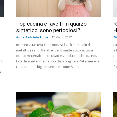
Top cucina e lavelli in quarzo
R
sintetico: sono pericolosi?
H
Anna Gabriela Pulce
-
12 Marzo 2017
Et
In Francia un test choc mostra livelli molto alti di
La
metalli pesanti, ftalati e Ipa. E mette sotto accusa
al
questi materiali molto usati e venduti anche da noi.
pr
ono
Ecco le analisi che hanno dato origine all'allarme e la
no
reazione dei big del settore, come Silestone.
fu
e