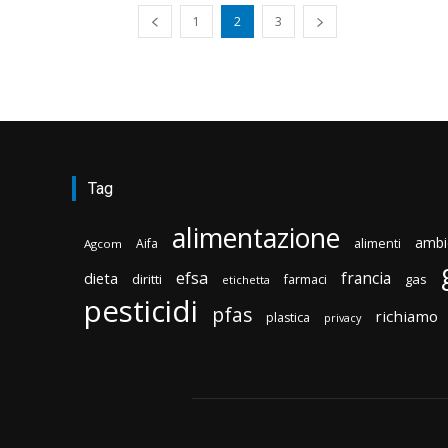
1
2
3
Tag
alimentazione
ambi
Aifa
alimenti
Agcom
efsa
francia
dieta
diritti
gas
farmaci
etichetta
pesticidi
pfas
richiamo
plastica
privacy