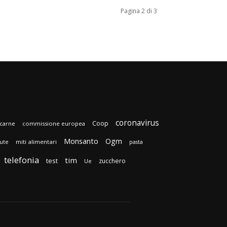
Pagina 2 di 3
coronavirus
Coop
carne
commissione europea
Monsanto
Ogm
lute
miti alimentari
pasta
telefonia
tim
test
zucchero
Ue