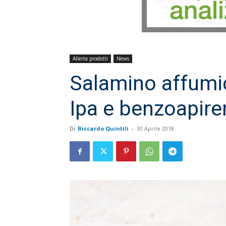
Allerta prodotti
News
Salamino affumi
Ipa e benzoapirene
Di
Riccardo Quintili
-
30 Aprile 2018