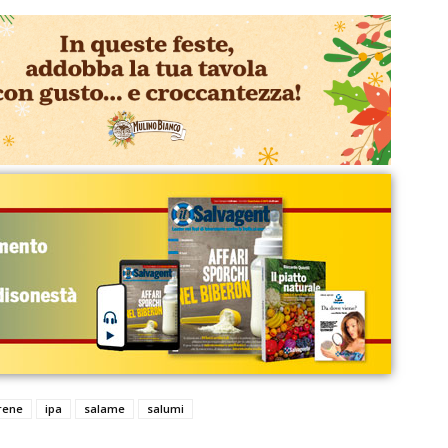
rene
ipa
salame
salumi