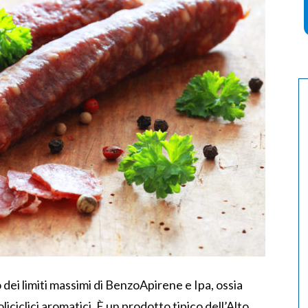
ei limiti massimi di BenzoApirene e Ipa, ossia
liciclici aromatici. È un prodotto tipico dell’Alto