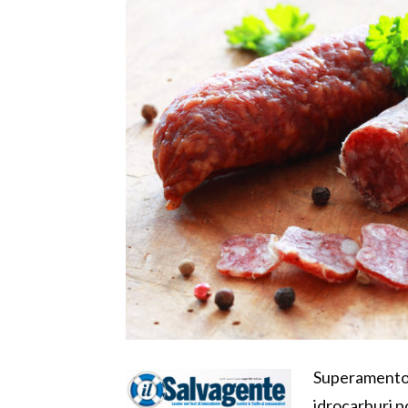
Superamento d
idrocarburi po