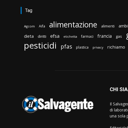
Tag
alimentazione
ambi
Aifa
alimenti
Agcom
efsa
francia
dieta
diritti
gas
farmaci
etichetta
pesticidi
pfas
richiamo
plastica
privacy
CHI SI
Il Salvag
di laborat
una sola p
Editorial