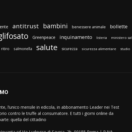
bambini
antitrust
bollette
ente
benessere animale
glifosato
inquinamento
Greenpeace
listeria
ministero sa
salute
ritiro
salmonella
sicurezza
sicurezza alimentare
studio
AMO
ente, l’unico mensile in edicola, in abbonamento Leader nei Test
orio contro le truffe al consumatore. E tutti i giorni online da
arte: quella del cittadino
eNovanta srl Via Ludovico di Savoia, 2b, 00185 Roma | P.IVA