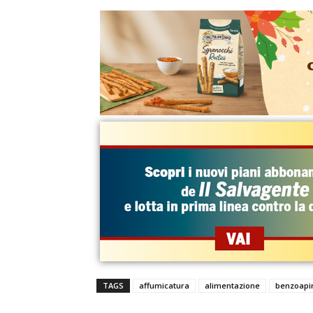
TAGS
affumicatura
alimentazione
benzoapi