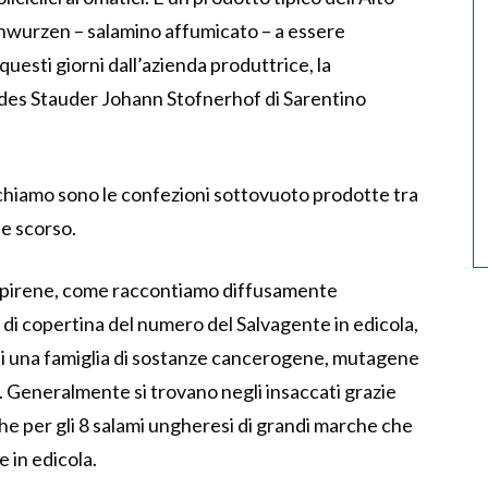
inwurzen – salamino affumicato – a essere
questi giorni dall’azienda produttrice, la
des Stauder Johann Stofnerhof di Sarentino
richiamo sono le confezioni sottovuoto prodotte tra
ile scorso.
pirene, come raccontiamo diffusamente
a di copertina del numero del Salvagente in edicola,
di una famiglia di sostanze cancerogene, mutagene
 Generalmente si trovano negli insaccati grazie
che per gli 8 salami ungheresi di grandi marche che
 in edicola.