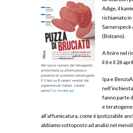
Adige, il kam
richiamato in 
Sarnerspeck 
(Bolzano).
A finire nel 
il 6 e il 26 apr
Nel nuovo numero del Salvagente
un’inchiesta su affumicatura e
presenza di sostanze cancerogene.
Ipa e BenzoA
E il test su 8 salami venduti dai
supermercati italiani. L’avete
nell’inchiest
perso?
Lo trovate qui
fanno parte 
e teratogene.
all’affumicatura, come è ipotizzabile an
abbiamo sottoposto ad analisi nel mensile