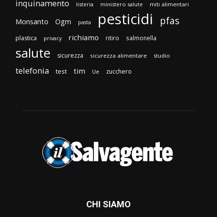
inquinamento
listeria
ministero salute
miti alimentari
pesticidi
pfas
Monsanto
Ogm
pasta
richiamo
plastica
ritiro
salmonella
privacy
salute
sicurezza
sicurezza alimentare
studio
telefonia
tim
test
zucchero
Ue
CHI SIAMO