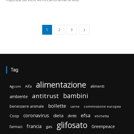
1
2
3
Tag
alimentazione
Aifa
alimenti
Agcom
bambini
antitrust
ambiente
bollette
benessere animale
carne
commissione europea
efsa
coronavirus
dieta
diritti
Coop
etichetta
glifosato
francia
Greenpeace
gas
farmaci