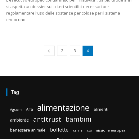
L'esecutivo europeo condannato per "inattività": da più di due anni
si aspetta un dossier sui criteri scientifici necessari per
regolamentare l'uso delle sostanze pericolose per il sistema
endocrino
2
3
4
Tag
alimentazione
Aifa
alimenti
Agcom
bambini
antitrust
ambiente
bollette
benessere animale
carne
commissione europea