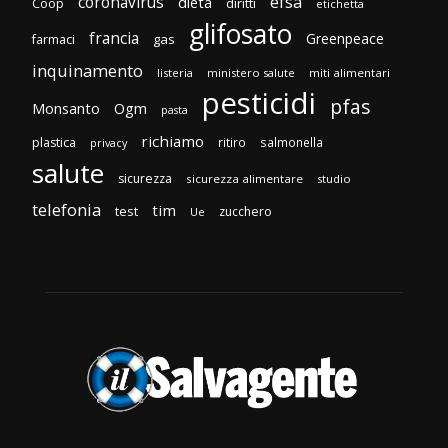
efsa
coronavirus
dieta
diritti
Coop
etichetta
glifosato
francia
Greenpeace
gas
farmaci
inquinamento
listeria
ministero salute
miti alimentari
pesticidi
pfas
Monsanto
Ogm
pasta
richiamo
plastica
ritiro
salmonella
privacy
salute
sicurezza
sicurezza alimentare
studio
telefonia
tim
test
zucchero
Ue