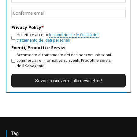
email
Conf
email
Privacy Policy
*
Ho letto e accetto
le condizioni e le finalità del
trattamento dei dati personali
Eventi, Prodotti e Servizi
Acconsento al trattamento dei dati per comunicazioni
commerciali e informative su Eventi, Prodotti e Servizi
de il Salvagente
Tag