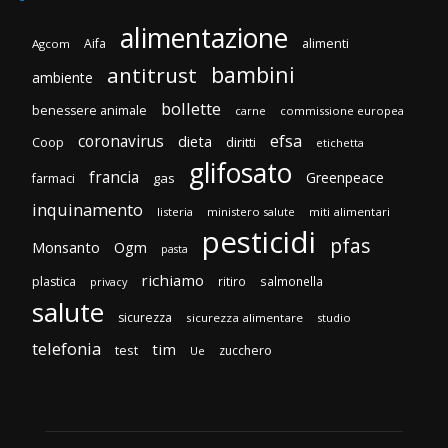
alimentazione
Aifa
alimenti
Agcom
bambini
antitrust
ambiente
bollette
benessere animale
carne
commissione europea
efsa
coronavirus
dieta
diritti
Coop
etichetta
glifosato
francia
Greenpeace
gas
farmaci
inquinamento
listeria
ministero salute
miti alimentari
pesticidi
pfas
Monsanto
Ogm
pasta
richiamo
plastica
ritiro
salmonella
privacy
salute
sicurezza
sicurezza alimentare
studio
telefonia
tim
test
zucchero
Ue