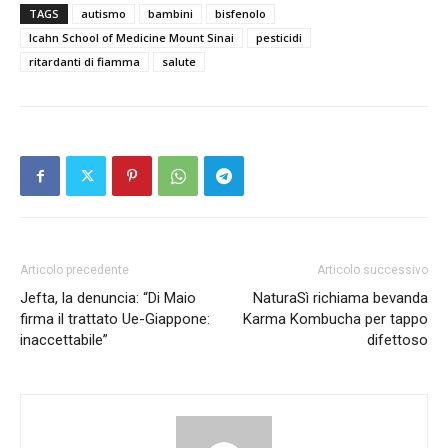
TAGS
autismo
bambini
bisfenolo
Icahn School of Medicine Mount Sinai
pesticidi
ritardanti di fiamma
salute
Articolo precedente
Articolo successivo
Jefta, la denuncia: “Di Maio
NaturaSì richiama bevanda
firma il trattato Ue-Giappone:
Karma Kombucha per tappo
inaccettabile”
difettoso