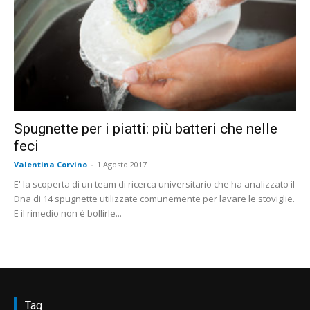
Spugnette per i piatti: più batteri che nelle
feci
Valentina Corvino
-
1 Agosto 2017
E' la scoperta di un team di ricerca universitario che ha analizzato il
Dna di 14 spugnette utilizzate comunemente per lavare le stoviglie.
E il rimedio non è bollirle...
Tag