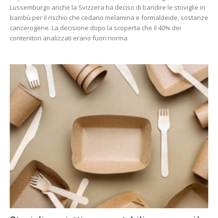
Lussemburgo anche la Svizzera ha deciso di bandire le stoviglie in
bambù per il rischio che cedano melamina e formaldeide, sostanze
cancerogene. La decisione dopo la scoperta che il 40% dei
contenitori analizzati erano fuori norma