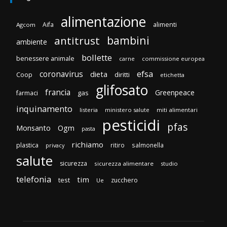
alimentazione
Aifa
alimenti
Agcom
bambini
antitrust
ambiente
bollette
benessere animale
carne
commissione europea
efsa
coronavirus
dieta
diritti
Coop
etichetta
glifosato
francia
Greenpeace
gas
farmaci
inquinamento
listeria
ministero salute
miti alimentari
pesticidi
pfas
Monsanto
Ogm
pasta
richiamo
plastica
ritiro
salmonella
privacy
salute
sicurezza
sicurezza alimentare
studio
telefonia
tim
test
zucchero
Ue