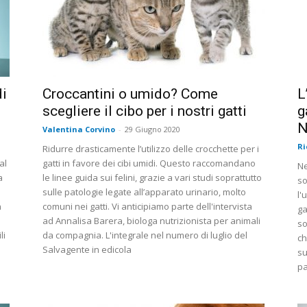
di
Croccantini o umido? Come
L
scegliere il cibo per i nostri gatti
g
N
Valentina Corvino
-
29 Giugno 2020
Ri
Ridurre drasticamente l’utilizzo delle crocchette per i
al
gatti in favore dei cibi umidi. Questo raccomandano
Ne
a
le linee guida sui felini, grazie a vari studi soprattutto
so
sulle patologie legate all’apparato urinario, molto
l'
n
comuni nei gatti. Vi anticipiamo parte dell'intervista
ga
ad Annalisa Barera, biologa nutrizionista per animali
so
li
da compagnia. L'integrale nel numero di luglio del
ch
Salvagente in edicola
su
p