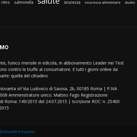
salute
ritiro
salmonella
sicurezza
sicurezza alimentare
studio
AMO
ente, l’unico mensile in edicola, in abbonamento Leader nei Test
orio contro le truffe al consumatore. E tutti i giorni online da
arte: quella del cittadino
eNovanta srl Via Ludovico di Savoia, 2b, 00185 Roma | P.IVA
08 Amministratore unico: Matteo Fago Registrazione
 di Roma: 149/2015 del 24.07.2015 | Iscrizione ROC: n. 25400
.2015
Domande Frequenti