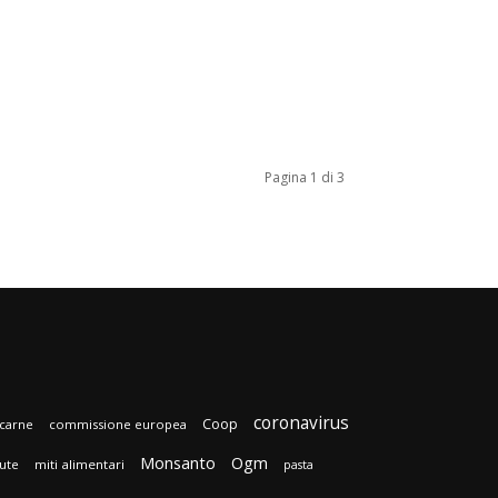
Pagina 1 di 3
coronavirus
Coop
carne
commissione europea
Monsanto
Ogm
lute
miti alimentari
pasta