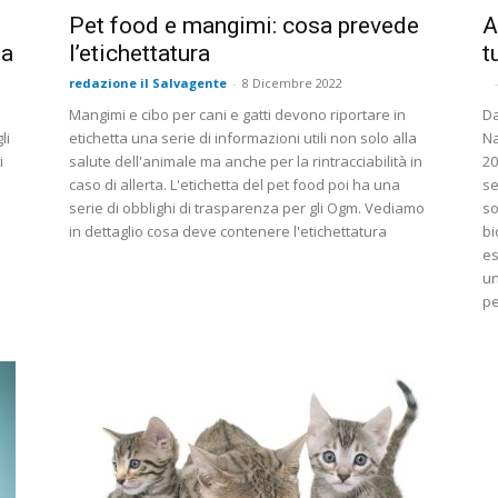
Pet food e mangimi: cosa prevede
A
na
l’etichettatura
t
redazione il Salvagente
-
8 Dicembre 2022
Mangimi e cibo per cani e gatti devono riportare in
Da
li
etichetta una serie di informazioni utili non solo alla
Na
i
salute dell'animale ma anche per la rintracciabilità in
20
caso di allerta. L'etichetta del pet food poi ha una
se
serie di obblighi di trasparenza per gli Ogm. Vediamo
so
in dettaglio cosa deve contenere l'etichettatura
bi
es
un
pe