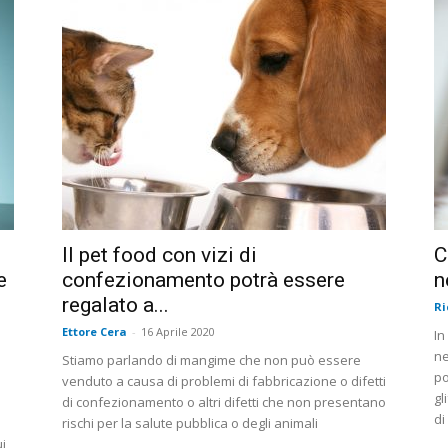
Il pet food con vizi di
C
e
confezionamento potrà essere
n
regalato a...
Ri
Ettore Cera
-
16 Aprile 2020
In
ne
Stiamo parlando di mangime che non può essere
po
venduto a causa di problemi di fabbricazione o difetti
gl
di confezionamento o altri difetti che non presentano
di
rischi per la salute pubblica o degli animali
ui