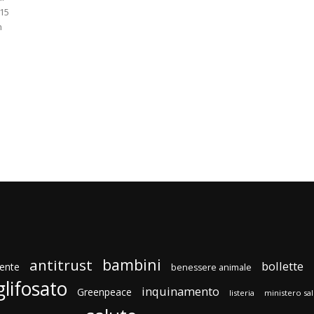
 15
n
bambini
antitrust
bollette
ente
benessere animale
glifosato
inquinamento
Greenpeace
listeria
ministero sa