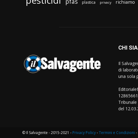
pesticidi
pfas
richiamo
plastica
privacy
CHI SI
Il Salvag
di laborat
una sola p
Editorial
128656610
Tribunale
del 12.03
© Il Salvagente - 2015-2021 -
Privacy Policy
-
Termini e Condizioni
-