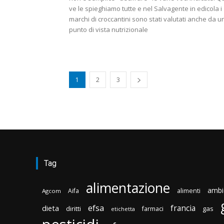
ve le spieghiamo tutte e nel Salvagente in edicola i
marchi di croccantini sono stati valutati anche da u
punto di vista nutrizionale
1
2
3
Tag
alimentazione
ambi
Aifa
alimenti
Agcom
efsa
francia
dieta
diritti
gas
farmaci
etichetta