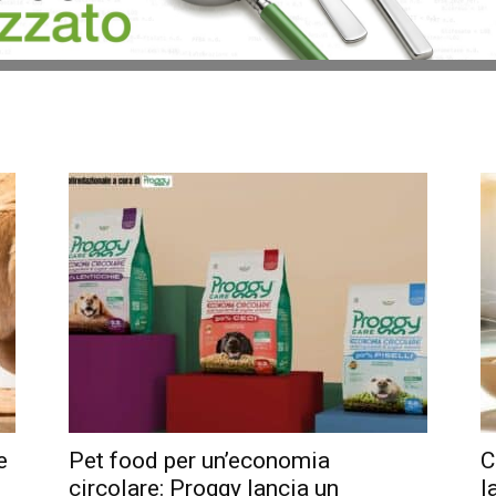
e
Pet food per un’economia
C
circolare: Proggy lancia un
l