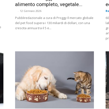
alimento completo, vegetale...
e
-
12 Gennaio 2026
Ro
Pubbliredazionale a cura di Proggy Il mercato globale
60
e
del pet food supera i 130 miliardi di dollari, con una
la
e
crescita annua tra il 5 e...
gr
an
pr