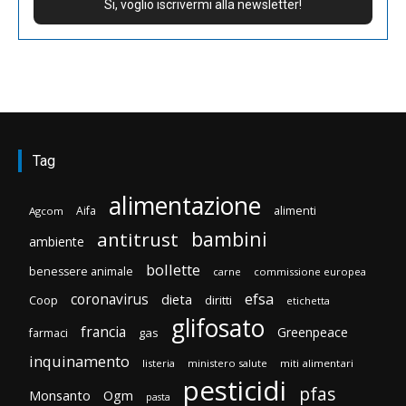
Tag
alimentazione
Aifa
alimenti
Agcom
bambini
antitrust
ambiente
bollette
benessere animale
carne
commissione europea
efsa
coronavirus
dieta
Coop
diritti
etichetta
glifosato
francia
Greenpeace
gas
farmaci
inquinamento
listeria
ministero salute
miti alimentari
pesticidi
pfas
Monsanto
Ogm
pasta