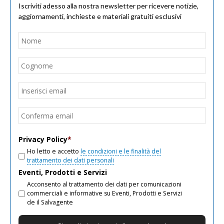
Iscriviti adesso alla nostra newsletter per ricevere notizie,
aggiornamenti, inchieste e materiali gratuiti esclusivi
Nome
*
Nom
Cogn
Email
*
Inseri
email
Conf
email
Privacy Policy
*
Ho letto e accetto
le condizioni e le finalità del
trattamento dei dati personali
Eventi, Prodotti e Servizi
Acconsento al trattamento dei dati per comunicazioni
commerciali e informative su Eventi, Prodotti e Servizi
de il Salvagente