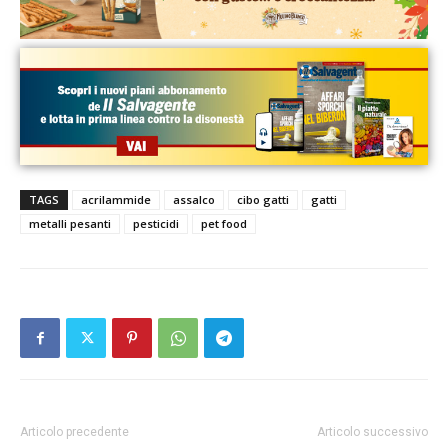
TAGS
acrilammide
assalco
cibo gatti
gatti
metalli pesanti
pesticidi
pet food
Articolo precedente
Articolo successivo