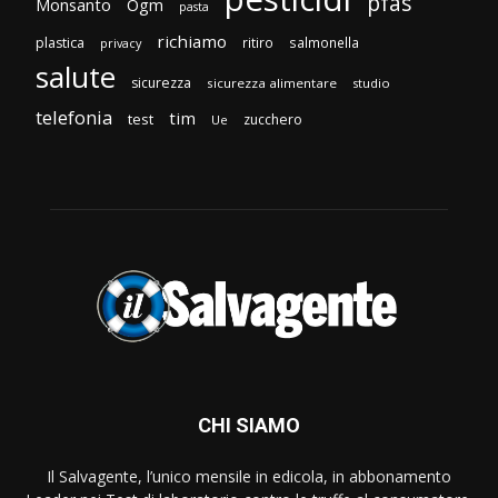
pfas
Monsanto
Ogm
pasta
richiamo
plastica
ritiro
salmonella
privacy
salute
sicurezza
sicurezza alimentare
studio
telefonia
tim
test
zucchero
Ue
CHI SIAMO
Il Salvagente, l’unico mensile in edicola, in abbonamento