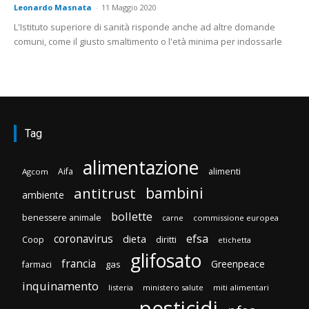
Leonardo Masnata
-
11 Maggio 2020
L'Istituto superiore di sanità risponde anche ad altre domande
comuni, come il giusto smaltimento o l'età minima per indossarle
Tag
alimentazione
Aifa
alimenti
Agcom
bambini
antitrust
ambiente
bollette
benessere animale
carne
commissione europea
efsa
coronavirus
dieta
Coop
diritti
etichetta
glifosato
francia
Greenpeace
gas
farmaci
inquinamento
listeria
ministero salute
miti alimentari
pesticidi