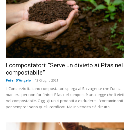
I compostatori: “Serve un divieto ai Pfas nel
compostabile”
Peter D'Angelo
-
12 Giugno 2021
Il Consorzio italiano compostatori spiega al Salvagente che l'unica
maniera per non far finire i Pfas nel compost è una legge che li vieti
nel compostabile. Oggi gli unici prodotti a escludere i "contaminanti
per sempre" sono quelli certificati. Ma in vendita c'è di tutto