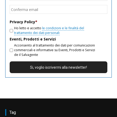
email
Conf
email
Privacy Policy
*
Ho letto e accetto
le condizioni e le finalità del
trattamento dei dati personali
Eventi, Prodotti e Servizi
Acconsento al trattamento dei dati per comunicazioni
commerciali e informative su Eventi, Prodotti e Servizi
de il Salvagente
Tag