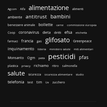
alimentazione
Aifa
alimenti
Agcom
bambini
antitrust
ambiente
bollette
benessere animale
carne
commissione europea
efsa
coronavirus
dieta
diritti
Coop
etichetta
glifosato
francia
Greenpeace
gas
farmaci
inquinamento
listeria
ministero salute
miti alimentari
pesticidi
pfas
Monsanto
Ogm
pasta
richiamo
plastica
ritiro
salmonella
privacy
salute
sicurezza
sicurezza alimentare
studio
telefonia
tim
test
zucchero
Ue