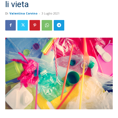
li vieta
Di
Valentina Corvino
-
3 Luglio 2021