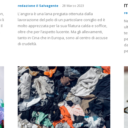
m
redazione il Salvagente
-
28 Marzo 2023
re
on,
L'angora è una lana pregiata ottenuta dalla
 li
lavorazione del pelo di un particolare coniglio ed è
Ne
Il
molto apprezzata per la sua filatura calda e soffice,
ul
,
oltre che per l’aspetto lucente. Ma gli allevamenti,
te
tanto in Cina che in Europa, sono al centro di accuse
pe
di crudeltà.
da
pe