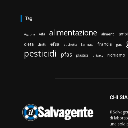
Tag
alimentazione
ambi
Aifa
alimenti
Agcom
efsa
francia
dieta
diritti
gas
farmaci
etichetta
pesticidi
pfas
richiamo
plastica
privacy
CHI SI
Il Salvag
di laborat
una sola p