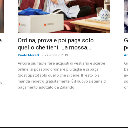
a
Ordina, prova e poi paga solo
G
quello che tieni. La mossa...
p
Paolo Moretti
-
7 Gennaio 2019
An
Ancora più facile fare acquisti di vestiario e scarpe
Gr
online: si possono ordinare più taglie e si paga
De
(posticipato) solo quello che si tiene. Il resto lo si
mo
manda indietro gratuitamente. È il nuovo sistema di
so
ve
pagamento adottato da Zalando
ci