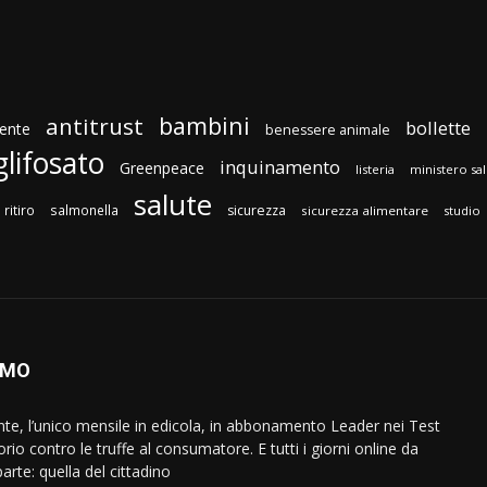
bambini
antitrust
bollette
ente
benessere animale
glifosato
inquinamento
Greenpeace
listeria
ministero sa
salute
ritiro
salmonella
sicurezza
sicurezza alimentare
studio
AMO
ente, l’unico mensile in edicola, in abbonamento Leader nei Test
orio contro le truffe al consumatore. E tutti i giorni online da
arte: quella del cittadino