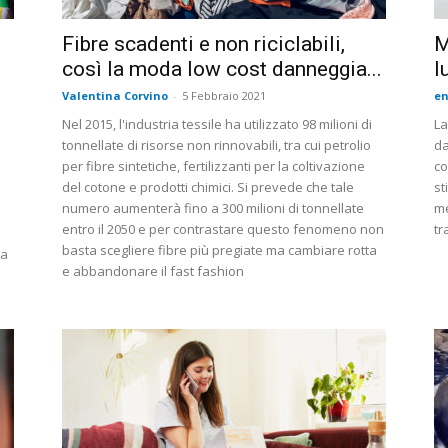
Fibre scadenti e non riciclabili,
M
così la moda low cost danneggia...
l
Valentina Corvino
-
5 Febbraio 2021
en
Nel 2015, l'industria tessile ha utilizzato 98 milioni di
La
tonnellate di risorse non rinnovabili, tra cui petrolio
da
per fibre sintetiche, fertilizzanti per la coltivazione
co
del cotone e prodotti chimici. Si prevede che tale
st
numero aumenterà fino a 300 milioni di tonnellate
me
entro il 2050 e per contrastare questo fenomeno non
tr
basta scegliere fibre più pregiate ma cambiare rotta
ra
e abbandonare il fast fashion