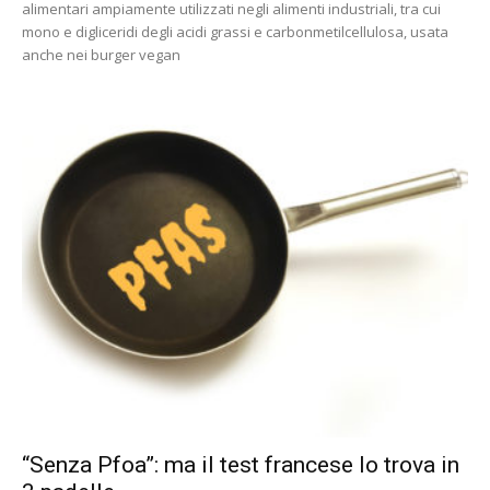
alimentari ampiamente utilizzati negli alimenti industriali, tra cui
mono e digliceridi degli acidi grassi e carbonmetilcellulosa, usata
anche nei burger vegan
“Senza Pfoa”: ma il test francese lo trova in