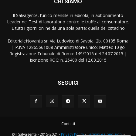
CHI SIAMO
Il Salvagente, l’unico mensile in edicola, in abbonamento
Leader nei Test di laboratorio contro le truffe al consumatore.
E tutti i giorni online da una sola parte: quella del cittadino
EditorialeNovanta srl Via Ludovico di Savoia, 2b, 00185 Roma
| P.IVA 12865661008 Amministratore unico: Matteo Fago
Registrazione Tribunale di Roma: 149/2015 del 24.07.2015 |
Iscrizione ROC: n. 25400 del 12.03.2015
SEGUICI
Contatti
© Il Salvagente - 2015-2021 -
Privacy Policy
-
Termini e Condizioni
-