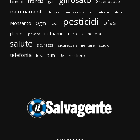
glifosato
francia
Greenpeace
gas
farmaci
inquinamento
listeria
ministero salute
miti alimentari
pesticidi
pfas
Monsanto
Ogm
pasta
richiamo
plastica
ritiro
salmonella
privacy
salute
sicurezza
sicurezza alimentare
studio
telefonia
tim
test
zucchero
Ue