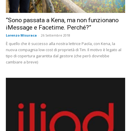
“Sono passata a Kena, ma non funzionano
iMessage e Facetime. Perché?”
Lorenzo Misuraca
-
26 Settembre 2018
È quello che è successo alla nostra lettrice Paola, con Kena, la
nuova compagnia low cost di proprietà di Tim. Il motivo è legato al
tipo di copertura garantita dal gestore (che però dovrebbe
cambiare a breve)