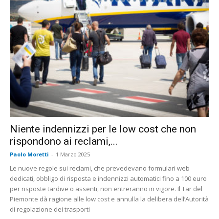
Niente indennizzi per le low cost che non
rispondono ai reclami,...
Paolo Moretti
-
1 Marzo 2025
Le nuove regole sui reclami, che prevedevano formulari web
dedicati, obbligo di risposta e indennizzi automatici fino a 100 euro
per risposte tardive o assenti, non entreranno in vigore. Il Tar del
Piemonte dà ragione alle low cost e annulla la delibera dell’Autorità
di regolazione dei trasporti