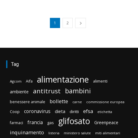
1
2
Tag
alimentazione
Aifa
alimenti
Agcom
bambini
antitrust
ambiente
bollette
benessere animale
carne
commissione europea
efsa
coronavirus
dieta
Coop
diritti
etichetta
glifosato
francia
Greenpeace
gas
farmaci
inquinamento
listeria
ministero salute
miti alimentari