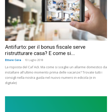
Antifurto: per il bonus fiscale serve
ristrutturare casa? E come si...
Ettore Cera
-
10 Luglio 2018
La risposta del Caf Acli. Ma come si sceglie un allarme domestico da
installare all'ultimo momento prima delle vacanze? Trovate tutti i
consigli nella nostra guida nel nuovo numero in edicola (e in
digitale)