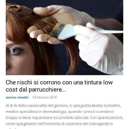
Che rischi si corrono con una tintura low
cost dal parrucchiere...
enrico cinotti
-
3 Febbraio 2019
Al di là della nazionalità del gestore, ci spiega Elisabetta Sorbellini,
medico specialista in dermatologia, quando i prezzi scendono
troppo si deve risparmiare sui prodotti utilizzati. Con questi pericoli,
come spieghiamo nell'inchiesta di copertina del Salvagente in