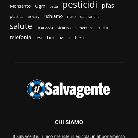
pesticidi
pfas
Monsanto
Ogm
pasta
richiamo
plastica
ritiro
salmonella
privacy
salute
sicurezza
sicurezza alimentare
studio
telefonia
tim
test
zucchero
Ue
CHI SIAMO
Il Salvagente, l’unico mensile in edicola, in abbonamento