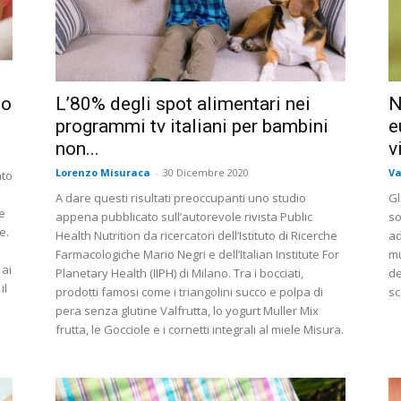
so
L’80% degli spot alimentari nei
N
programmi tv italiani per bambini
e
non...
v
Lorenzo Misuraca
-
30 Dicembre 2020
Va
ato
A dare questi risultati preoccupanti uno studio
Gl
e
appena pubblicato sull’autorevole rivista Public
so
e.
Health Nutrition da ricercatori dell’Istituto di Ricerche
ad
Farmacologiche Mario Negri e dell’Italian Institute For
mu
 ai
Planetary Health (IIPH) di Milano. Tra i bocciati,
de
il
prodotti famosi come i triangolini succo e polpa di
sc
pera senza glutine Valfrutta, lo yogurt Muller Mix
frutta, le Gocciole e i cornetti integrali al miele Misura.