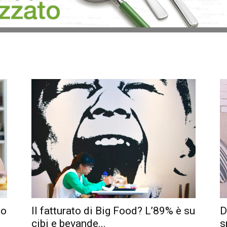
no
Il fatturato di Big Food? L’89% è su
D
cibi e bevande...
s