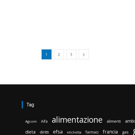
1
2
3
Tag
alimentazione
ambi
Aifa
alimenti
Agcom
efsa
francia
dieta
diritti
gas
farmaci
etichetta