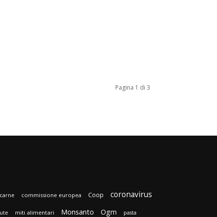
Pagina 1 di 3
coronavirus
Coop
carne
commissione europea
Monsanto
Ogm
lute
miti alimentari
pasta