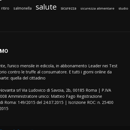
salute
ritiro
salmonella
sicurezza
sicurezza alimentare
studio
AMO
ente, l’unico mensile in edicola, in abbonamento Leader nei Test
orio contro le truffe al consumatore. E tutti i giorni online da
arte: quella del cittadino
eNovanta srl Via Ludovico di Savoia, 2b, 00185 Roma | P.IVA
08 Amministratore unico: Matteo Fago Registrazione
 di Roma: 149/2015 del 24.07.2015 | Iscrizione ROC: n. 25400
.2015