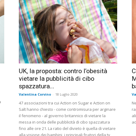
UK, la proposta: contro l’obesità
C
vietare la pubblicità di cibo
M
spazzatura...
b
Valentina Corvino
-
18 Luglio 2020
Va
a
47 associazioni tra cui Action on Sugar e Action on
Ne
Salt hanno chiesto - come contromisura per arginare
ra
il fenomeno - al governo britannico di vietare la
al
messa in onda delle pubblicità di cibo spazzatura
ad
fino alle ore 21. La ratio del divieto è quella di vietare
alla visione dei bambini, i principali fruitori della tv