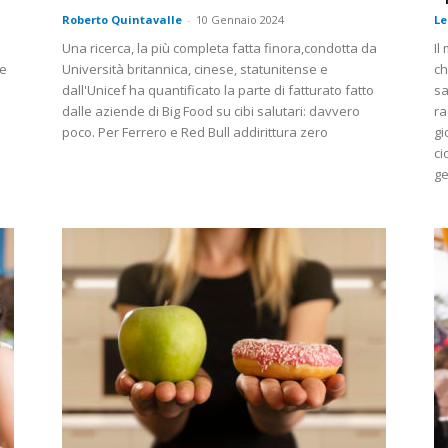
Roberto Quintavalle
-
10 Gennaio 2024
L
Una ricerca, la più completa fatta finora,condotta da
Il
me
Università britannica, cinese, statunitense e
ch
dall'Unicef ha quantificato la parte di fatturato fatto
sa
dalle aziende di Big Food su cibi salutari: davvero
ra
poco. Per Ferrero e Red Bull addirittura zero
gi
ci
ge