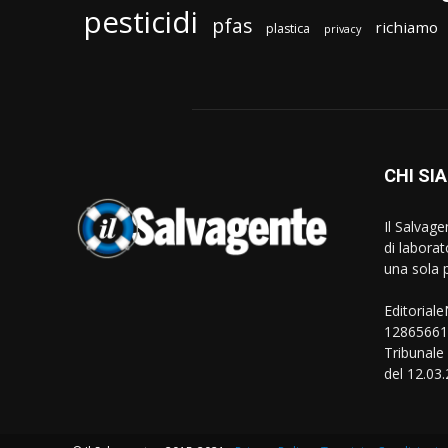
pesticidi
pfas
richiamo
plastica
privacy
CHI SI
Il Salvag
di laborat
una sola p
Editorial
128656610
Tribunale
del 12.03