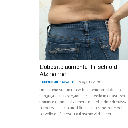
L’obesità aumenta il rischio di
Alzheimer
Roberto Quintavalle
-
19 Agosto 2020
Uno studio statunitense ha monitorato il flusso
sanguigno in 128 regioni del cervello in quasi 18mil
uomini e donne. All'aumentare dell'indice di massa
corporea è diminuito il flusso in alcune zone del
cervello ed è cresciuto il rischio Alzheimer