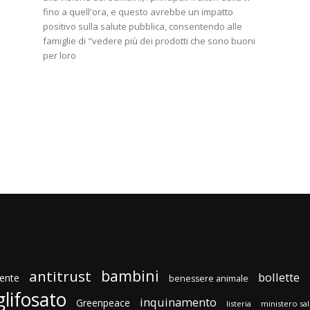
fino a quell'ora, e questo avrebbe un impatto
positivo sulla salute pubblica, consentendo alle
famiglie di "vedere più dei prodotti che sono buoni
per loro
bambini
antitrust
bollette
ente
benessere animale
glifosato
inquinamento
Greenpeace
listeria
ministero sa