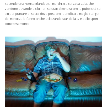
Secondo una ricerca irlandese, i marchi, tra cui Coca Cola, che
vendono bevande e cibi non salutari diminuiscono la pubblicità sui
siti per puntare ai social dove possono identificare meglio i target
dei minori. E lo fanno anche utilizzando star della tv e dello sport
come testimonial