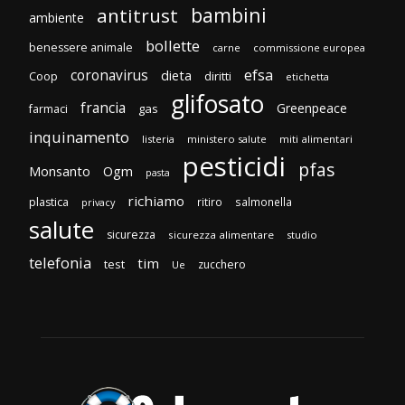
bambini
antitrust
ambiente
bollette
benessere animale
carne
commissione europea
efsa
coronavirus
dieta
diritti
Coop
etichetta
glifosato
francia
Greenpeace
gas
farmaci
inquinamento
listeria
ministero salute
miti alimentari
pesticidi
pfas
Monsanto
Ogm
pasta
richiamo
plastica
ritiro
salmonella
privacy
salute
sicurezza
sicurezza alimentare
studio
telefonia
tim
test
zucchero
Ue