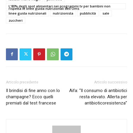
L'80% degli spot alimentari nei programmi tv per bambini non
rispetta le linee guida nutrizionali dell'Oms
linee guida nutrizionali
nutrizionista
pubblicità
sale
zuccheri
Articolo precedente
Articolo successivo
Il brindisi di fine anno con lo
Aifa: “Il consumo di antibiotici
champagne? Ecco quelli
resta elevato. Allerta per
premiati dal test francese
antibioticoresistenza”