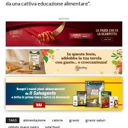
da una cattiva educazione alimentare”.
sponsor
TAGS
alimentazione
calorie
grassi
grassi saturi
istituto mario negri
junk food