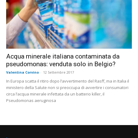
Acqua minerale italiana contaminata da
pseudomonas: venduta solo in Belgio?
Valentina Corvino
-
12 Settembre 2017
In Europa scatta il ritiro dopo l’avvertimento del Rasff, ma in Italia il
ministero della Salute non si preoccupa di avvertire i consumatori
circa l’acqua minerale infettata da un batterio killer, il
Pseudomonas aeruginosa