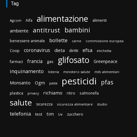
Tag
alimentazione
Aifa
alimenti
Agcom
bambini
antitrust
ambiente
bollette
benessere animale
carne
commissione europea
efsa
coronavirus
dieta
Coop
diritti
etichetta
glifosato
francia
Greenpeace
gas
farmaci
inquinamento
listeria
ministero salute
miti alimentari
pesticidi
pfas
Monsanto
Ogm
pasta
richiamo
plastica
ritiro
salmonella
privacy
salute
sicurezza
sicurezza alimentare
studio
telefonia
tim
test
zucchero
Ue