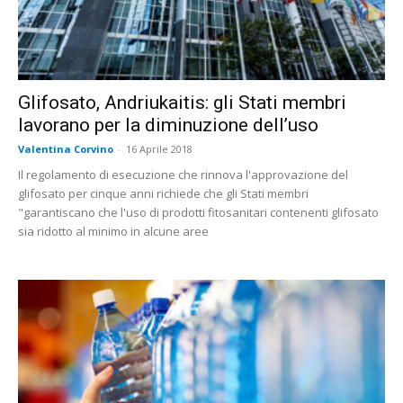
Glifosato, Andriukaitis: gli Stati membri
lavorano per la diminuzione dell’uso
Valentina Corvino
-
16 Aprile 2018
Il regolamento di esecuzione che rinnova l'approvazione del
glifosato per cinque anni richiede che gli Stati membri
"garantiscano che l'uso di prodotti fitosanitari contenenti glifosato
sia ridotto al minimo in alcune aree