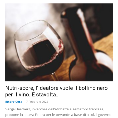
Nutri-score, l’ideatore vuole il bollino nero
per il vino. E stavolta...
Ettore Cera
-
7 Febbraio 2022
Serge Hercberg, inventore dell'etichetta a semaforo francese,
propone la lettera F nera per le bevande a base di alcol. Il governo