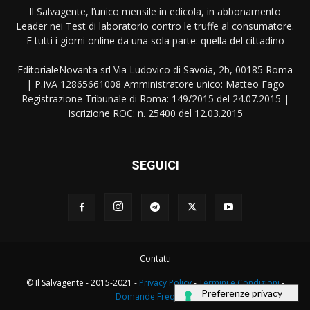
Il Salvagente, l’unico mensile in edicola, in abbonamento
Leader nei Test di laboratorio contro le truffe al consumatore.
E tutti i giorni online da una sola parte: quella del cittadino
EditorialeNovanta srl Via Ludovico di Savoia, 2b, 00185 Roma
| P.IVA 12865661008 Amministratore unico: Matteo Fago
Registrazione Tribunale di Roma: 149/2015 del 24.07.2015 |
Iscrizione ROC: n. 25400 del 12.03.2015
SEGUICI
Contatti
© Il Salvagente - 2015-2021 -
Privacy Policy
-
Termini e Condizioni
-
Domande Frequenti