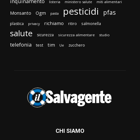
inquinamento
listeria
ministero salute
miti alimentari
pesticidi
pfas
Monsanto
Ogm
pasta
richiamo
plastica
ritiro
salmonella
privacy
salute
sicurezza
sicurezza alimentare
studio
telefonia
tim
test
zucchero
Ue
CHI SIAMO