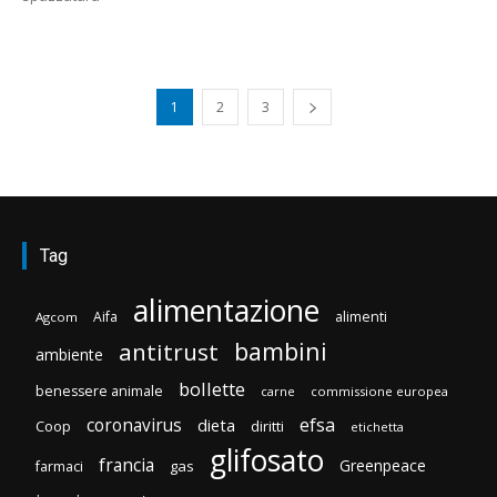
1
2
3
Tag
alimentazione
Aifa
alimenti
Agcom
bambini
antitrust
ambiente
bollette
benessere animale
carne
commissione europea
efsa
coronavirus
dieta
Coop
diritti
etichetta
glifosato
francia
Greenpeace
gas
farmaci