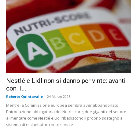
Nestlé e Lidl non si danno per vinte: avanti
con il...
Roberto Quintavalle
-
24 Marzo 2025
Mentre la Commissione europea sembra aver abbandonato
l’introduzione obbligatoria del Nutri-score, due giganti del settore
alimentare come Nestlé e Lidl ribadiscono il proprio sostegno al
sistema di etichettatura nutrizionale