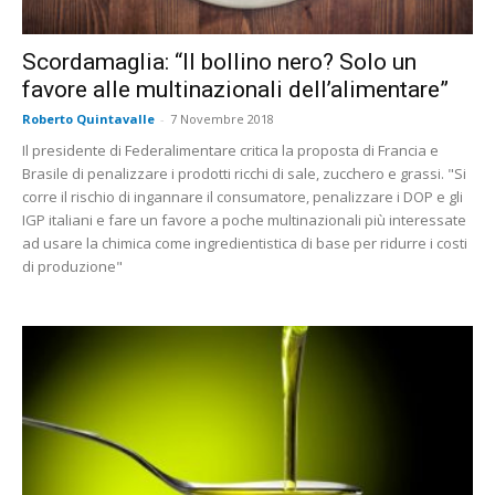
Scordamaglia: “Il bollino nero? Solo un
favore alle multinazionali dell’alimentare”
Roberto Quintavalle
-
7 Novembre 2018
Il presidente di Federalimentare critica la proposta di Francia e
Brasile di penalizzare i prodotti ricchi di sale, zucchero e grassi. "Si
corre il rischio di ingannare il consumatore, penalizzare i DOP e gli
IGP italiani e fare un favore a poche multinazionali più interessate
ad usare la chimica come ingredientistica di base per ridurre i costi
di produzione"