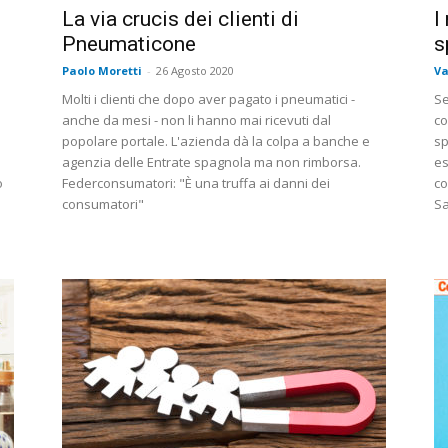
La via crucis dei clienti di
I
Pneumaticone
s
Paolo Moretti
-
26 Agosto 2020
Va
Molti i clienti che dopo aver pagato i pneumatici -
Se
anche da mesi - non li hanno mai ricevuti dal
co
popolare portale. L'azienda dà la colpa a banche e
sp
agenzia delle Entrate spagnola ma non rimborsa.
es
o
Federconsumatori: "È una truffa ai danni dei
co
consumatori"
Sa