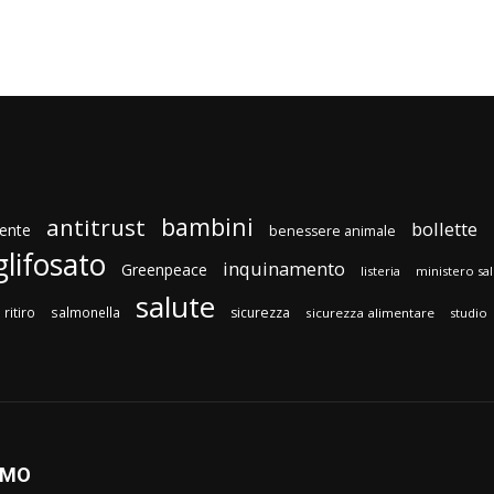
bambini
antitrust
bollette
ente
benessere animale
glifosato
inquinamento
Greenpeace
listeria
ministero sa
salute
ritiro
salmonella
sicurezza
sicurezza alimentare
studio
AMO