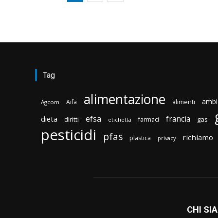
Tag
alimentazione
ambi
Aifa
alimenti
Agcom
efsa
francia
dieta
diritti
gas
farmaci
etichetta
pesticidi
pfas
richiamo
plastica
privacy
CHI SI