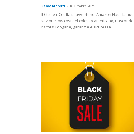
Paolo Moretti
-
16 Ottobre 2025
Il Ctcu e il Cec Italia avvertono: Amazon Haul, la nu
sezione low cost del colosso americano, nasconde
rischi su dogane, garanzie e sicurezza