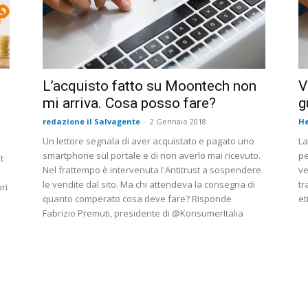
L’acquisto fatto su Moontech non
V
mi arriva. Cosa posso fare?
g
redazione il Salvagente
-
2 Gennaio 2018
He
Un lettore segnala di aver acquistato e pagato uno
La
smartphone sul portale e di non averlo mai ricevuto.
pe
t
Nel frattempo è intervenuta l'Antitrust a sospendere
ve
le vendite dal sito. Ma chi attendeva la consegna di
tr
ri
quanto comperato cosa deve fare? Risponde
et
Fabrizio Premuti, presidente di @KonsumerItalia