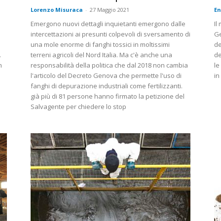
Lorenzo Misuraca
-
27 Maggio 2021
En
Emergono nuovi dettagli inquietanti emergono dalle
Il
intercettazioni ai presunti colpevoli di sversamento di
Ge
una mole enorme di fanghi tossici in moltissimi
de
.
terreni agricoli del Nord Italia. Ma c'è anche una
de
n
responsabilità della politica che dal 2018 non cambia
le
l'articolo del Decreto Genova che permette l'uso di
in
fanghi di depurazione industriali come fertilizzanti.
già più di 81 persone hanno firmato la petizione del
Salvagente per chiedere lo stop