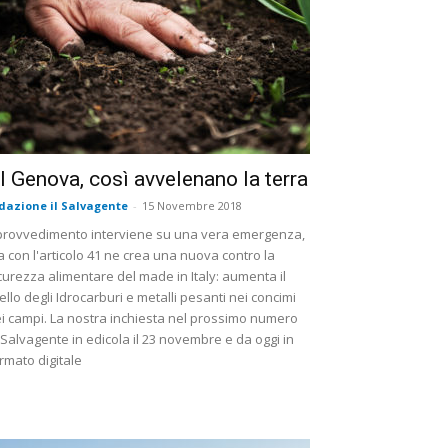
l Genova, così avvelenano la terra
dazione il Salvagente
-
15 Novembre 2018
 provvedimento interviene su una vera emergenza,
 con l'articolo 41 ne crea una nuova contro la
curezza alimentare del made in Italy: aumenta il
vello degli Idrocarburi e metalli pesanti nei concimi
i campi. La nostra inchiesta nel prossimo numero
 Salvagente in edicola il 23 novembre e da oggi in
rmato digitale