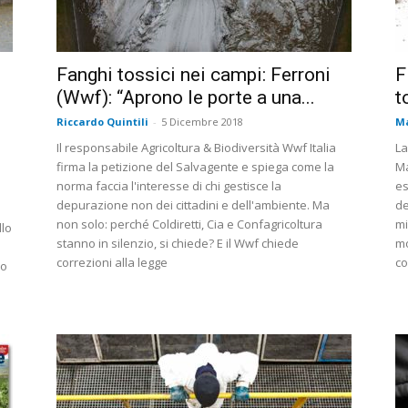
Fanghi tossici nei campi: Ferroni
F
(Wwf): “Aprono le porte a una...
t
Riccardo Quintili
-
5 Dicembre 2018
Ma
Il responsabile Agricoltura & Biodiversità Wwf Italia
La
firma la petizione del Salvagente e spiega come la
Ma
norma faccia l'interesse di chi gestisce la
es
depurazione non dei cittadini e dell'ambiente. Ma
de
non solo: perché Coldiretti, Cia e Confagricoltura
mi
llo
stanno in silenzio, si chiede? E il Wwf chiede
mo
correzioni alla legge
co
no