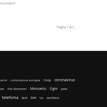
nsumatori"
Pagina 1 di 2
coronavirus
Coop
carne
commissione europea
Monsanto
Ogm
lute
miti alimentari
pasta
telefonia
tim
test
zucchero
Ue