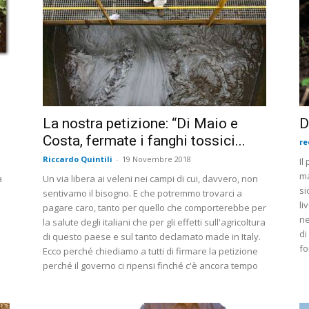
La nostra petizione: “Di Maio e
D
Costa, fermate i fanghi tossici...
re
Riccardo Quintili
-
19 Novembre 2018
Il
ma
a
Un via libera ai veleni nei campi di cui, davvero, non
si
sentivamo il bisogno. E che potremmo trovarci a
li
pagare caro, tanto per quello che comporterebbe per
ne
la salute degli italiani che per gli effetti sull'agricoltura
di
di questo paese e sul tanto declamato made in Italy.
fo
Ecco perché chiediamo a tutti di firmare la petizione
perché il governo ci ripensi finché c'è ancora tempo