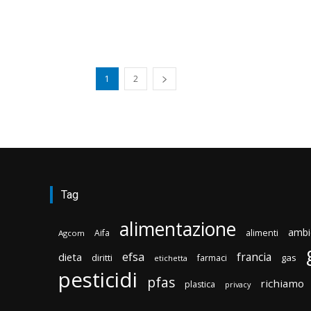
1
2
Tag
alimentazione
ambi
Aifa
alimenti
Agcom
efsa
francia
dieta
diritti
gas
farmaci
etichetta
pesticidi
pfas
richiamo
plastica
privacy