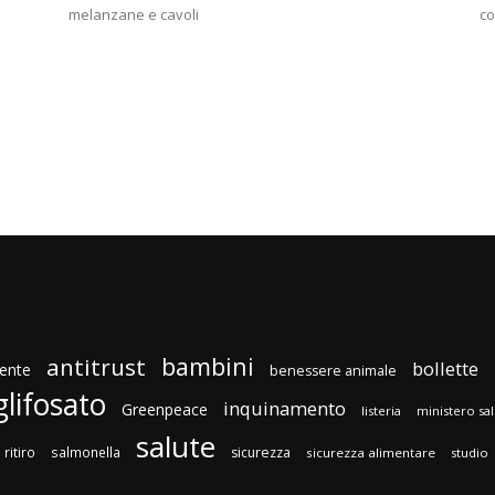
melanzane e cavoli
co
bambini
antitrust
bollette
ente
benessere animale
glifosato
inquinamento
Greenpeace
listeria
ministero sa
salute
ritiro
salmonella
sicurezza
sicurezza alimentare
studio