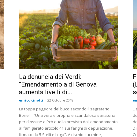
La denuncia dei Verdi:
F
“Emendamento a dl Genova
(
aumenta livelli di...
s
enrico cinotti
-
22 Ottobre 2018
en
La toppa peggiore del buco secondo il segretario
L'
l
Bonelli: "Una vera e propria e scandalosa sanatoria
do
per diossine e Pcb quella prevista dall’emendamento
de
al famigerato articolo 41 sui fanghi di depurazione,
Di
firmato da 5 Stelli e Lega". A rischio zucchine,
Co