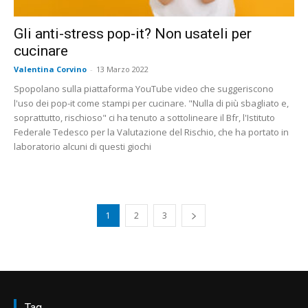
Gli anti-stress pop-it? Non usateli per
cucinare
Valentina Corvino
-
13 Marzo 2022
Spopolano sulla piattaforma YouTube video che suggeriscono
l'uso dei pop-it come stampi per cucinare. "Nulla di più sbagliato e,
soprattutto, rischioso" ci ha tenuto a sottolineare il Bfr, l'Istituto
Federale Tedesco per la Valutazione del Rischio, che ha portato in
laboratorio alcuni di questi giochi
1
2
3
Tag