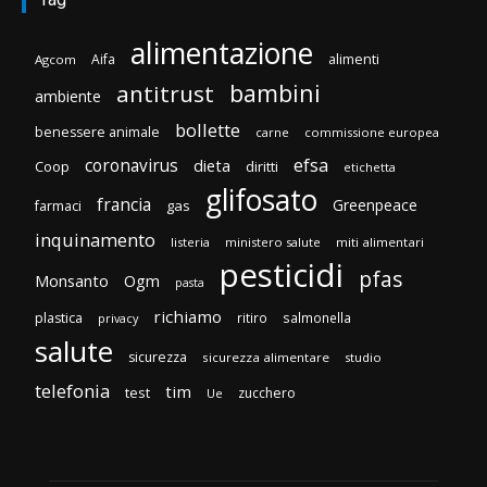
alimentazione
Aifa
alimenti
Agcom
bambini
antitrust
ambiente
bollette
benessere animale
carne
commissione europea
efsa
coronavirus
dieta
Coop
diritti
etichetta
glifosato
francia
Greenpeace
gas
farmaci
inquinamento
listeria
ministero salute
miti alimentari
pesticidi
pfas
Monsanto
Ogm
pasta
richiamo
plastica
ritiro
salmonella
privacy
salute
sicurezza
sicurezza alimentare
studio
telefonia
tim
test
zucchero
Ue