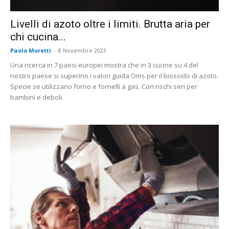
Livelli di azoto oltre i limiti. Brutta aria per
chi cucina...
Paolo Moretti
-
8 Novembre 2023
Una ricerca in 7 paesi europei mostra che in 3 cucine su 4 del
nostro paese si superino i valori guida Oms per il biossido di azoto.
Specie se utilizzano forno e fornelli a gas. Con rischi seri per
bambini e deboli.