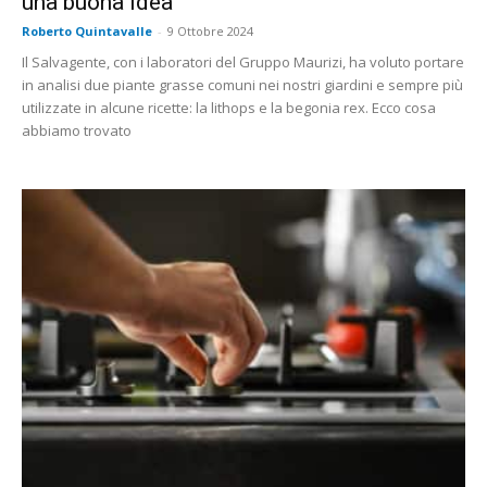
una buona idea
Roberto Quintavalle
-
9 Ottobre 2024
Il Salvagente, con i laboratori del Gruppo Maurizi, ha voluto portare
in analisi due piante grasse comuni nei nostri giardini e sempre più
utilizzate in alcune ricette: la lithops e la begonia rex. Ecco cosa
abbiamo trovato