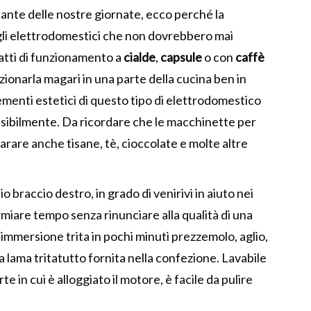
ostante delle nostre giornate, ecco perché la
egli elettrodomestici che non dovrebbero mai
ratti di funzionamento a
cialde
,
capsule
o con
caffè
izionarla magari in una parte della cucina ben in
lementi estetici di questo tipo di elettrodomestico
nsibilmente. Da ricordare che le macchinette per
rare anche tisane, tè, cioccolate e molte altre
io braccio destro, in grado di venirivi in aiuto nei
miare tempo senza rinunciare alla qualità di una
a immersione trita in pochi minuti prezzemolo, aglio,
a lama tritatutto fornita nella confezione. Lavabile
te in cui è alloggiato il motore, è facile da pulire