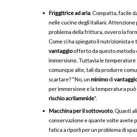
Friggitrice ad aria
. Compatta, facile d
nelle cucine degli italiani. Attenzione
problema della frittura, ovvero la for
Come ci ha spiegato il nutrizionista e
vantaggio
offerto da questo metodo di
immersione. Tuttavia le temperature
comunque alte, tali da produrre comu
scartare? “No, un
minimo
di
vantaggi
per immersione e la temperatura può
rischio acrilammide
”.
Macchina per il sottovuoto
. Quanti a
conservazione e quante volte avete p
fatica a riporli per un problema di sp