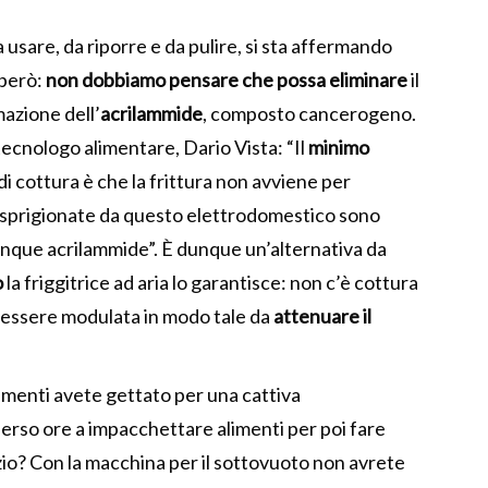
a usare, da riporre e da pulire, si sta affermando
 però:
non dobbiamo pensare che possa eliminare
il
mazione dell’
acrilammide
, composto cancerogeno.
 tecnologo alimentare, Dario Vista: “Il
minimo
 cottura è che la frittura non avviene per
 sprigionate da questo elettrodomestico sono
nque acrilammide”. È dunque un’alternativa da
o
la friggitrice ad aria lo garantisce: non c’è cottura
 essere modulata in modo tale da
attenuare il
limenti avete gettato per una cattiva
erso ore a impacchettare alimenti per poi fare
azio? Con la macchina per il sottovuoto non avrete