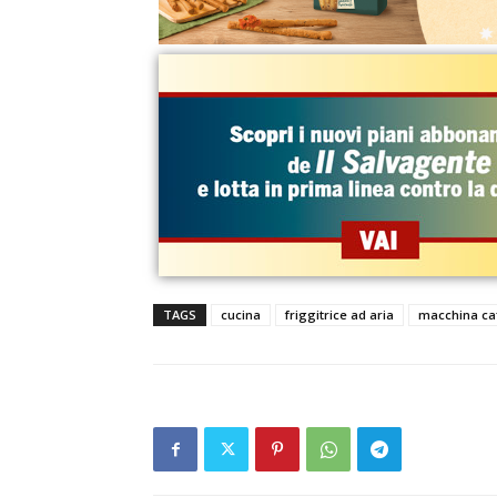
TAGS
cucina
friggitrice ad aria
macchina ca