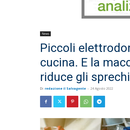
News
Piccoli elettrodom
cucina. E la mac
riduce gli sprechi
Di
redazione il Salvagente
-
24 Agosto 2022