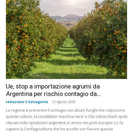
Ue, stop a importazione agrumi da
Argentina per rischio contagio da...
redazione il Salvagente
-
21 Agosto 2020
La ragione è prevenire il contagio con alcuni funghi che colpiscono
queste colture, la cosiddetta 'macchia nera' o Cbs (citrus black spot)
rilevati nelle spedizioni argentine in arrivo nei porti europei. Lo fa
sapere la Confagricoltura che ha accolto con favore questa