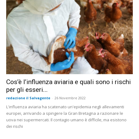
Cos’è l’influenza aviaria e quali sono i rischi
per gli esseri...
redazione il Salvagente
-
26 Novembre 2022
L'influenza aviaria ha scatenato un'epidemia negli allevamenti
europei, arrivando a spingere la Gran Bretagna a razionare le
uova nei supermercati. Il contagio umano è difficile, ma esistono
dei rischi