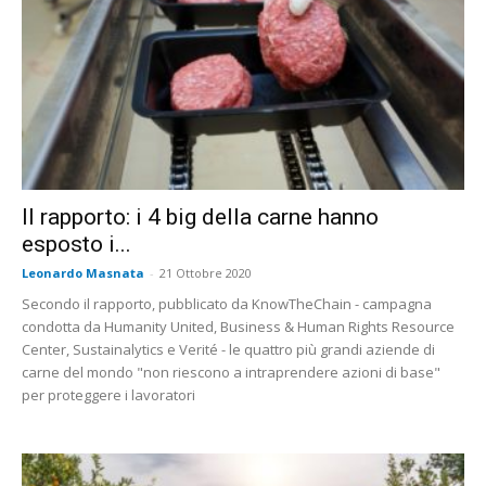
Il rapporto: i 4 big della carne hanno
esposto i...
Leonardo Masnata
-
21 Ottobre 2020
Secondo il rapporto, pubblicato da KnowTheChain - campagna
condotta da Humanity United, Business & Human Rights Resource
Center, Sustainalytics e Verité - le quattro più grandi aziende di
carne del mondo "non riescono a intraprendere azioni di base"
per proteggere i lavoratori