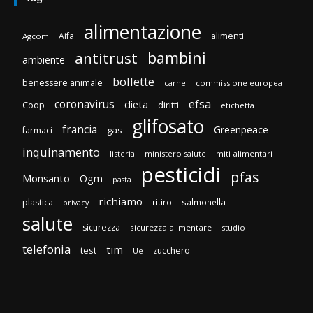
alimentazione
Aifa
alimenti
Agcom
bambini
antitrust
ambiente
bollette
benessere animale
carne
commissione europea
efsa
coronavirus
dieta
Coop
diritti
etichetta
glifosato
francia
Greenpeace
gas
farmaci
inquinamento
listeria
ministero salute
miti alimentari
pesticidi
pfas
Monsanto
Ogm
pasta
richiamo
plastica
ritiro
salmonella
privacy
salute
sicurezza
sicurezza alimentare
studio
telefonia
tim
test
zucchero
Ue