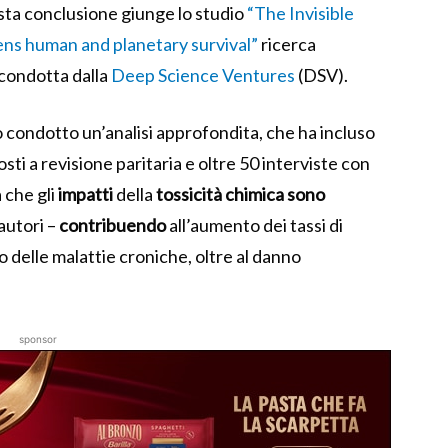
sta conclusione giunge lo studio
“The Invisible
ens human and planetary survival”
ricerca
condotta dalla
Deep Science Ventures
(DSV).
no condotto un’analisi approfondita, che ha incluso
sti a revisione paritaria e oltre 50 interviste con
 che gli
impatti
della
tossicità chimica sono
 autori –
contribuendo
all’aumento dei tassi di
 delle malattie croniche, oltre al danno
sponsor