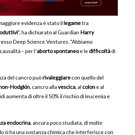
maggiore evidenza è stato il
legame
tra
oduttivi
“, ha dichiarato al Guardian
Harry
 presso Deep Science Ventures.
“Abbiamo
ausalità – per l’
aborto
spontaneo
e le
difficoltà
di
nza del cancro può
rivaleggiare
con quello del
 non-Hodgkin
, cancro alla
vescica
, al
colon
e al
di aumenta di oltre il 50% il rischio di leucemia e
nza
endocrina
, ancora poco studiata, di molte
o si ha una sostanza chimica che interferisce con