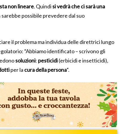
sta non lineare
. Quindi
si vedrà che ci sarà una
n sarebbe possibile prevedere dal suo
ciare il problema ma individua delle direttrici lungo
regolatorio: “Abbiamo identificato – scrivono gli
hiedono
soluzioni
:
pesticidi
(erbicidi e insetticidi),
otti
per la
cura
della
persona
“.