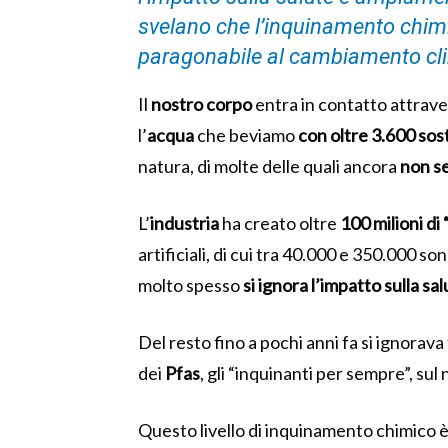
svelano che l’inquinamento chim
paragonabile al cambiamento cl
Il
nostro
corpo
entra in contatto attraver
l’
acqua
che beviamo
con oltre 3.600 sos
natura, di molte delle quali ancora
non se
L’
industria
ha creato oltre
100 milioni di
artificiali, di cui tra 40.000 e 350.000 
molto spesso
si ignora l’impatto sulla s
Del resto fino a pochi anni fa si ignorav
dei
Pfas
, gli “inquinanti per sempre”, su
Questo livello di inquinamento chimico è