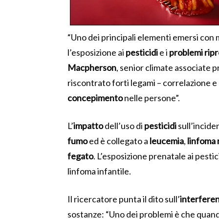
“Uno dei principali elementi emersi con 
l’esposizione ai
pesticidi
e i
problemi
ripr
Macpherson
, senior climate associate
riscontrato forti legami – correlazione e c
concepimento
nelle persone”.
L’
impatto
dell’uso di
pesticidi
sull’incide
fumo
ed è collegato a
leucemia
,
linfoma
fegato
.
L’esposizione prenatale ai pestici
linfoma infantile.
Il ricercatore punta il dito sull’
interfere
sostanze: “Uno dei problemi è che quand