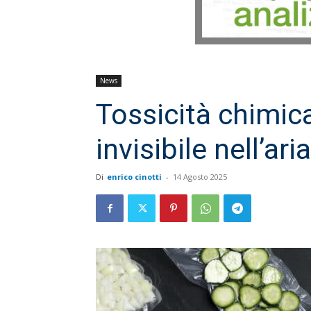
News
Tossicità chimica
invisibile nell’ar
Di
enrico cinotti
-
14 Agosto 2025