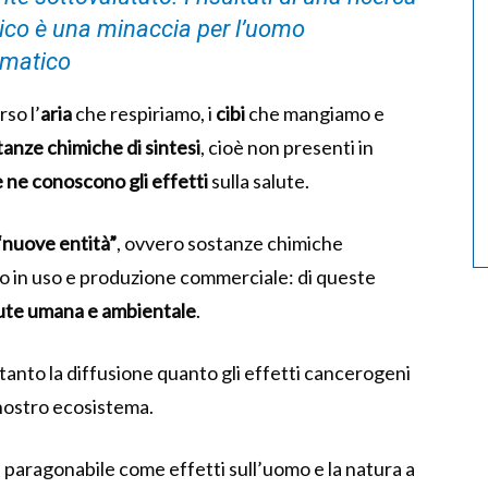
ico è una minaccia per l’uomo
imatico
so l’
aria
che respiriamo, i
cibi
che mangiamo e
tanze chimiche di sintesi
, cioè non presenti in
 ne conoscono gli effetti
sulla salute.
 “nuove entità”
, ovvero sostanze chimiche
sono in uso e produzione commerciale: di queste
alute umana e ambientale
.
a tanto la diffusione quanto gli effetti cancerogeni
l nostro ecosistema.
 paragonabile come effetti sull’uomo e la natura a