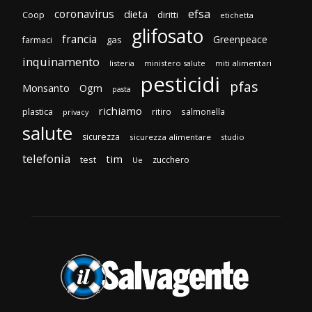
efsa
coronavirus
dieta
diritti
Coop
etichetta
glifosato
francia
Greenpeace
gas
farmaci
inquinamento
listeria
ministero salute
miti alimentari
pesticidi
pfas
Monsanto
Ogm
pasta
richiamo
plastica
ritiro
salmonella
privacy
salute
sicurezza
sicurezza alimentare
studio
telefonia
tim
test
zucchero
Ue