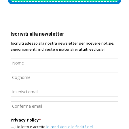
Iscriviti alla newsletter
Iscriviti adesso alla nostra newsletter per ricevere notizie,
aggiornamenti, inchieste e materiali gratuiti esclusivi
Nome
*
Nom
Cogn
Email
*
Inseri
email
Conf
email
Privacy Policy
*
Ho letto e accetto
le condizioni e le finalità del