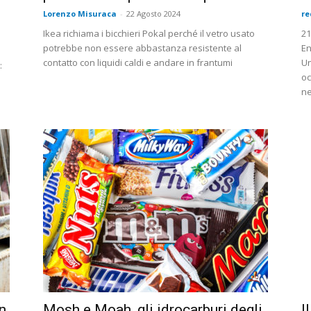
Lorenzo Misuraca
-
22 Agosto 2024
re
Ikea richiama i bicchieri Pokal perché il vetro usato
21
potrebbe non essere abbastanza resistente al
En
contatto con liquidi caldi e andare in frantumi
Un
:
oc
ne
in
Mosh e Moah, gIi idrocarburi degli
I