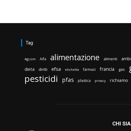
Tag
alimentazione
ambi
Aifa
alimenti
Agcom
efsa
francia
dieta
diritti
gas
farmaci
etichetta
pesticidi
pfas
richiamo
plastica
privacy
CHI SI