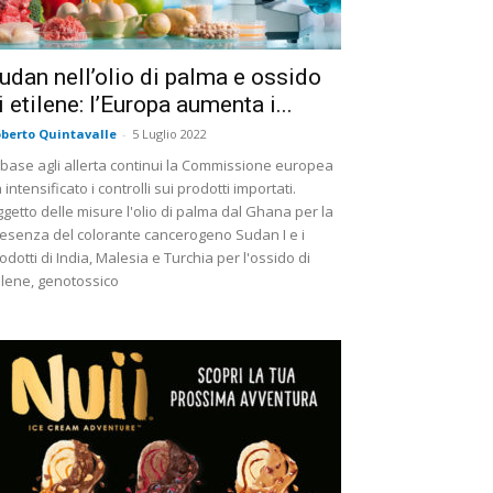
udan nell’olio di palma e ossido
i etilene: l’Europa aumenta i...
berto Quintavalle
-
5 Luglio 2022
 base agli allerta continui la Commissione europea
 intensificato i controlli sui prodotti importati.
getto delle misure l'olio di palma dal Ghana per la
esenza del colorante cancerogeno Sudan I e i
odotti di India, Malesia e Turchia per l'ossido di
ilene, genotossico