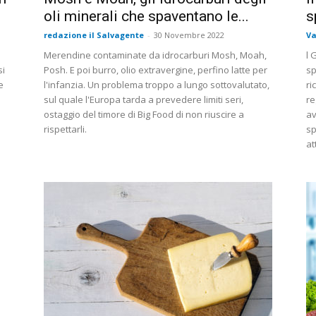
oli minerali che spaventano le...
s
redazione il Salvagente
-
30 Novembre 2022
Va
Merendine contaminate da idrocarburi Mosh, Moah,
l 
si
Posh. E poi burro, olio extravergine, perfino latte per
sp
e
l'infanzia. Un problema troppo a lungo sottovalutato,
ri
sul quale l'Europa tarda a prevedere limiti seri,
re
e
ostaggio del timore di Big Food di non riuscire a
av
rispettarli.
sp
at