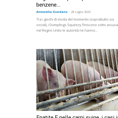
benzene...
Antonella Giordano
-
28 Luglio 2026
Tra i giochi di moda del momento (soprattutto sui
social), i Dumplings Squeezy finiscono sotto accusa
nel Regno Unito le autorità ne hanno...
Epatite E nelle carni suine, i casi 