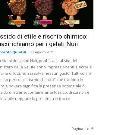
ssido di etile e rischio chimico:
axirichiamo per i gelati Nuii
ccardo Quintili
-
31 Agosto 2021
richiami dei gelati Nuii, pubblicati sul sito del
nistero della Salute sono impressionanti. Decine e
cine di lotti, non si salva nessun gusto. Tutti con lo
esso pericolo: "rischio chimico" che tradotto in
role povere significa la presenza potenziale di
sido di etilene, contaminante tossico, di cui non è
llerabile neppure la presenza in tracce
Pagina 1 di 5