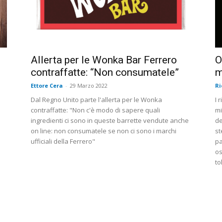
Allerta per le Wonka Bar Ferrero
O
contraffatte: “Non consumatele”
m
Ettore Cera
-
29 Marzo 2022
Ri
Dal Regno Unito parte l'allerta per le Wonka
I 
contraffatte: "Non c'è modo di sapere quali
mi
ingredienti ci sono in queste barrette vendute anche
de
on line: non consumatele se non ci sono i marchi
st
ufficiali della Ferrero"
pa
os
to