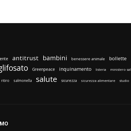
bambini
antitrust
bollette
ente
benessere animale
glifosato
inquinamento
Greenpeace
listeria
ministero sa
salute
ritiro
salmonella
sicurezza
sicurezza alimentare
studio
AMO