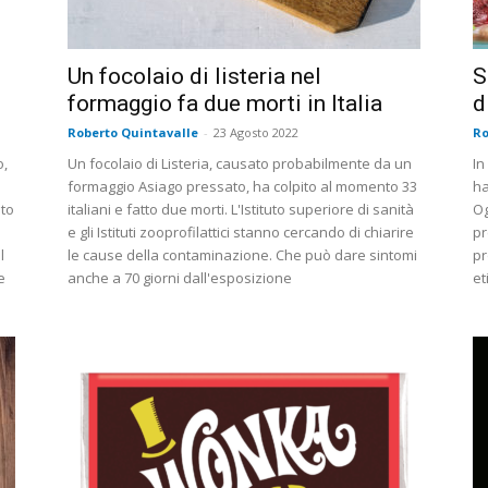
Un focolaio di listeria nel
S
formaggio fa due morti in Italia
d
Roberto Quintavalle
-
23 Agosto 2022
Ro
o,
Un focolaio di Listeria, causato probabilmente da un
In
formaggio Asiago pressato, ha colpito al momento 33
ha
ato
italiani e fatto due morti. L'Istituto superiore di sanità
Og
e gli Istituti zooprofilattici stanno cercando di chiarire
pr
l
le cause della contaminazione. Che può dare sintomi
pr
e
anche a 70 giorni dall'esposizione
et