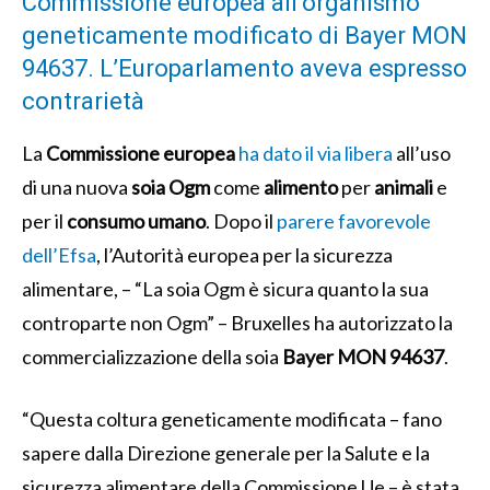
Commissione europea all’organismo
geneticamente modificato di Bayer MON
94637. L’Europarlamento aveva espresso
contrarietà
La
Commissione
europea
ha dato il via libera
all’uso
di una nuova
soia
Ogm
come
alimento
per
animali
e
per il
consumo
umano
. Dopo il
parere favorevole
dell’Efsa
, l’Autorità europea per la sicurezza
alimentare, – “La soia Ogm è sicura quanto la sua
controparte non Ogm” – Bruxelles ha autorizzato la
commercializzazione della soia
Bayer MON 94637
.
“Questa coltura geneticamente modificata – fano
sapere dalla Direzione generale per la Salute e la
sicurezza alimentare della Commissione Ue – è stata