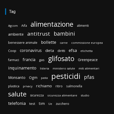
Tag
alimentazione
Aifa
alimenti
Agcom
bambini
antitrust
ambiente
bollette
benessere animale
carne
commissione europea
efsa
coronavirus
dieta
Coop
diritti
etichetta
glifosato
francia
Greenpeace
gas
farmaci
inquinamento
listeria
ministero salute
miti alimentari
pesticidi
pfas
Monsanto
Ogm
pasta
richiamo
plastica
ritiro
salmonella
privacy
salute
sicurezza
sicurezza alimentare
studio
telefonia
tim
test
zucchero
Ue