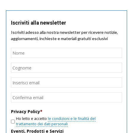
Iscriviti alla newsletter
Iscriviti adesso alla nostra newsletter per ricevere notizie,
aggiornamenti, inchieste e materiali gratuiti esclusivi
Nome
*
Nom
Cogn
Email
*
Inseri
email
Conf
email
Privacy Policy
*
Ho letto e accetto
le condizioni e le finalità del
trattamento dei dati personali
Eventi, Prodotti e Servizi