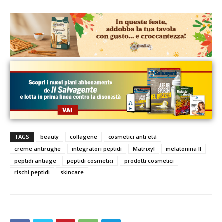
TAGS
beauty
collagene
cosmetici anti età
creme antirughe
integratori peptidi
Matrixyl
melatonina II
peptidi antiage
peptidi cosmetici
prodotti cosmetici
rischi peptidi
skincare