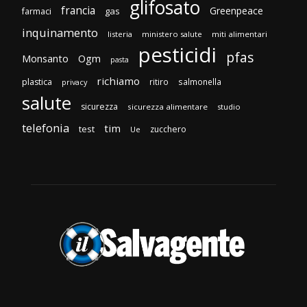
glifosato
francia
Greenpeace
gas
farmaci
inquinamento
listeria
ministero salute
miti alimentari
pesticidi
pfas
Monsanto
Ogm
pasta
richiamo
plastica
ritiro
salmonella
privacy
salute
sicurezza
sicurezza alimentare
studio
telefonia
tim
test
zucchero
Ue