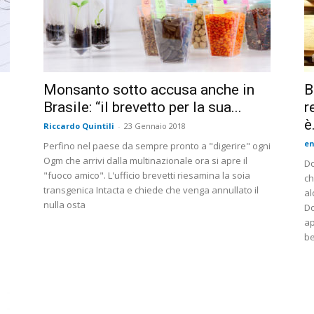
Monsanto sotto accusa anche in
B
Brasile: “il brevetto per la sua...
r
è.
Riccardo Quintili
-
23 Gennaio 2018
en
Perfino nel paese da sempre pronto a "digerire" ogni
Ogm che arrivi dalla multinazionale ora si apre il
Do
"fuoco amico". L'ufficio brevetti riesamina la soia
ch
transgenica Intacta e chiede che venga annullato il
al
nulla osta
Do
ap
be