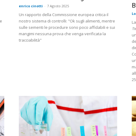
B
enrico cinotti
-
7 Agosto 2025
Lo
Un rapporto della Commissione europea critica il
te
nostro sistema di controlli: "Ok sugli alimenti, mentre
La
sulle sementi le procedure sono poco affidabili e sui
l’
mangimi nessuna prova che venga verificata la
un
tracciabilità"
de
di
Co
un
ma
al
25