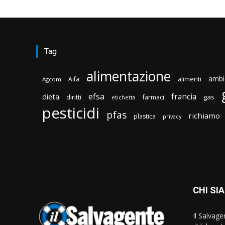
Tag
alimentazione
ambi
Aifa
alimenti
Agcom
efsa
francia
dieta
diritti
gas
farmaci
etichetta
pesticidi
pfas
richiamo
plastica
privacy
CHI SI
Il Salvag