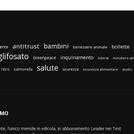
bambini
antitrust
bollette
ente
benessere animale
glifosato
inquinamento
Greenpeace
listeria
ministero sa
salute
ritiro
salmonella
sicurezza
sicurezza alimentare
studio
AMO
ente, l’unico mensile in edicola, in abbonamento Leader nei Test