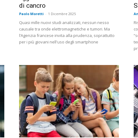
di cancro
S
Paolo Moretti
-
1 Dicembre 2025
An
Quasi mille nuovi studi analizzati, nessun nesso
Ri
causale tra onde elettromagnetiche e tumori. Ma
co
l’Agenzia francese invita alla prudenza, soprattutto
“s
per i più giovani nell'uso degli smartphone
te
pr