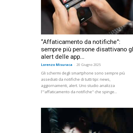
“Affaticamento da notifiche”:
sempre più persone disattivano gl
alert delle app...
Lorenzo Misuraca
-
20 Giugno 2025
Gli schermi degli smartphone sono sempre più
assediati da notifiche di tutti tipi: news,
aggiornamenti, alert. Uno studio analizza
l'"affaticamento da notifiche" che spinge...