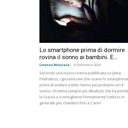
Lo smartphone prima di dormire
rovina il sonno ai bambini. E...
Lorenzo Misuraca
-
4 Settembre 2024
Secondo una nuova ricerca pubblicata su Jama
Pedriatrics, i giovanissimi che usano lo smartphon
prima di andare a letto hanno più problemi con il
sonno. Un tema sempre più dibattuto che ha porta
la Svezia a sconsigliarne formalmente l'utilizzo in
generale per i bambini fino a 2 anni