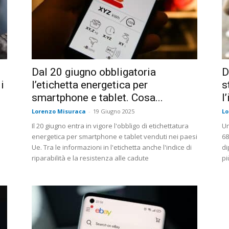
Dal 20 giugno obbligatoria
D
i
l’etichetta energetica per
s
smartphone e tablet. Cosa...
l
Lorenzo Misuraca
-
19 Giugno 2025
Lo
Il 20 giugno entra in vigore l'obbligo di etichettatura
Un
energetica per smartphone e tablet venduti nei paesi
68
Ue. Tra le informazioni in l'etichetta anche l'indice di
di
riparabilità e la resistenza alle cadute
pi