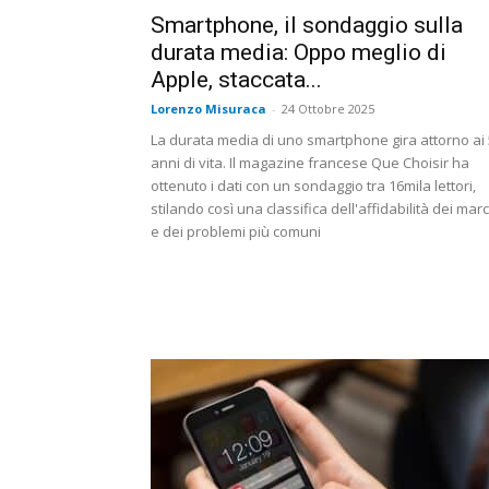
Smartphone, il sondaggio sulla
durata media: Oppo meglio di
Apple, staccata...
Lorenzo Misuraca
-
24 Ottobre 2025
La durata media di uno smartphone gira attorno ai 
anni di vita. Il magazine francese Que Choisir ha
ottenuto i dati con un sondaggio tra 16mila lettori,
stilando così una classifica dell'affidabilità dei marc
e dei problemi più comuni