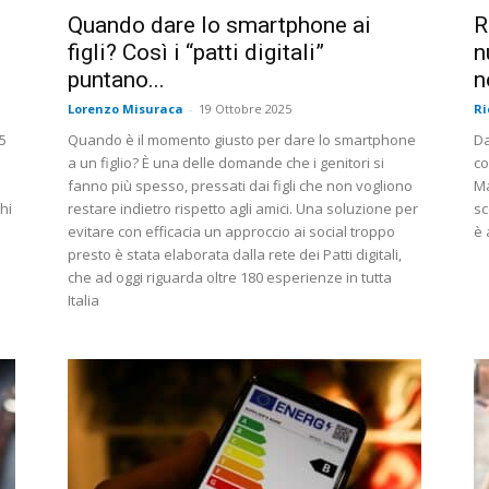
Quando dare lo smartphone ai
R
figli? Così i “patti digitali”
n
puntano...
n
Lorenzo Misuraca
-
19 Ottobre 2025
Ri
5
Quando è il momento giusto per dare lo smartphone
Da
a un figlio? È una delle domande che i genitori si
co
fanno più spesso, pressati dai figli che non vogliono
Ma
hi
restare indietro rispetto agli amici. Una soluzione per
sc
evitare con efficacia un approccio ai social troppo
è 
presto è stata elaborata dalla rete dei Patti digitali,
che ad oggi riguarda oltre 180 esperienze in tutta
Italia