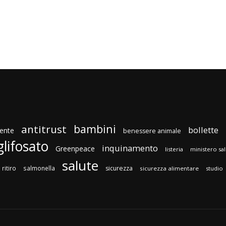
bambini
antitrust
bollette
ente
benessere animale
glifosato
inquinamento
Greenpeace
listeria
ministero sa
salute
ritiro
salmonella
sicurezza
sicurezza alimentare
studio