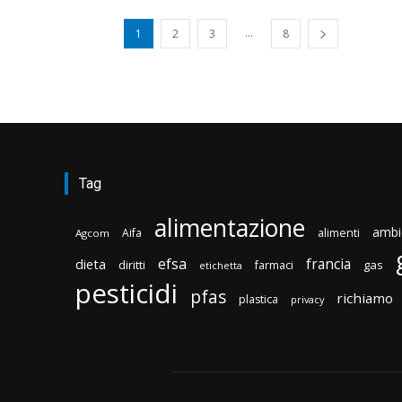
...
1
2
3
8
Tag
alimentazione
ambi
Aifa
alimenti
Agcom
efsa
francia
dieta
diritti
gas
farmaci
etichetta
pesticidi
pfas
richiamo
plastica
privacy