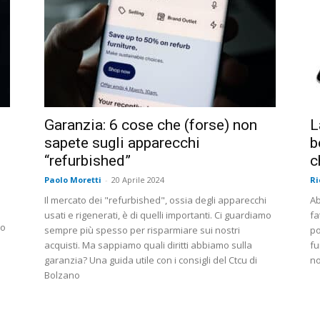
Garanzia: 6 cose che (forse) non
L
sapete sugli apparecchi
b
“refurbished”
c
Paolo Moretti
-
20 Aprile 2024
Ri
e
Il mercato dei "refurbished", ossia degli apparecchi
Ab
usati e rigenerati, è di quelli importanti. Ci guardiamo
fa
to
sempre più spesso per risparmiare sui nostri
po
acquisti. Ma sappiamo quali diritti abbiamo sulla
fu
garanzia? Una guida utile con i consigli del Ctcu di
no
Bolzano