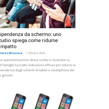
ipendenza da schermo: uno
tudio spiega come ridurne
’impatto
renzo Misuraca
-
1 Ottobre 2024
a sperimentazione clinica svolta in Australia su
9 famiglie ha tratto indicazioni efficaci per ridurre la
pendenza dagli schermi di tablet e smartphone dei
ù giovani