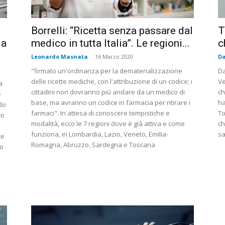
i
Borrelli: “Ricetta senza passare dal
T
ia
medico in tutta Italia”. Le regioni...
c
Leonardo Masnata
-
16 Marzo 2020
Da
"firmato un'ordinanza per la dematerializzazione
Da
delle ricette mediche, con l'attribuzione di un codice; i
Ve
a
cittadini non dovranno più andare da un medico di
ch
e
base, ma avranno un codice in farmacia per ritirare i
ha
odo
farmaci". In attesa di conoscere tempistiche e
To
to
modalità, ecco le 7 regioni dove è già attiva e come
ch
funziona, in Lombardia, Lazio, Veneto, Emilia-
sa
te
Romagna, Abruzzo, Sardegna e Toscana
lo