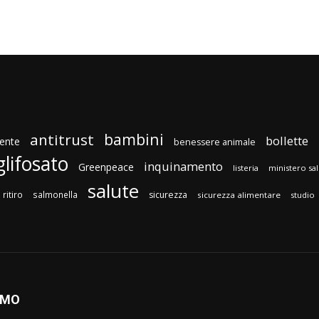
bambini
antitrust
bollette
ente
benessere animale
glifosato
inquinamento
Greenpeace
listeria
ministero sa
salute
ritiro
salmonella
sicurezza
sicurezza alimentare
studio
AMO