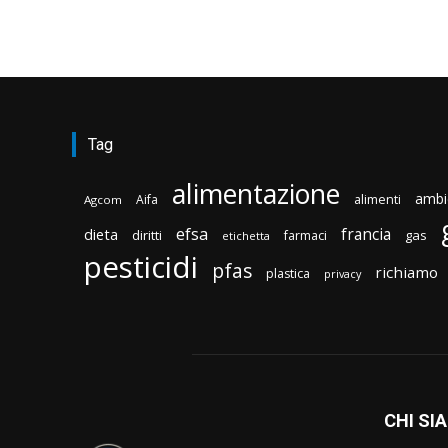
Tag
alimentazione
ambi
Aifa
alimenti
Agcom
efsa
francia
dieta
diritti
gas
farmaci
etichetta
pesticidi
pfas
richiamo
plastica
privacy
CHI SI