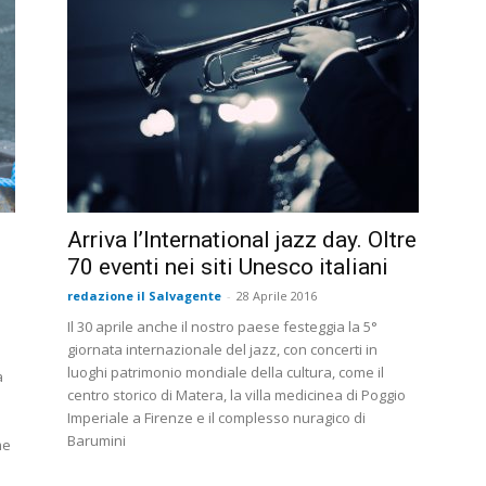
Arriva l’International jazz day. Oltre
70 eventi nei siti Unesco italiani
redazione il Salvagente
-
28 Aprile 2016
Il 30 aprile anche il nostro paese festeggia la 5°
giornata internazionale del jazz, con concerti in
luoghi patrimonio mondiale della cultura, come il
à
centro storico di Matera, la villa medicinea di Poggio
Imperiale a Firenze e il complesso nuragico di
Barumini
me