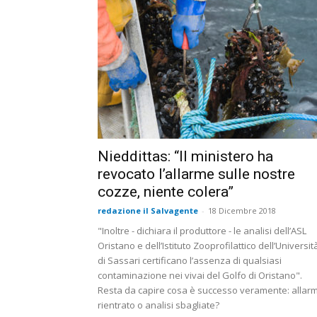
Nieddittas: “Il ministero ha
revocato l’allarme sulle nostre
cozze, niente colera”
redazione il Salvagente
-
18 Dicembre 2018
"Inoltre - dichiara il produttore - le analisi dell’ASL
Oristano e dell’Istituto Zooprofilattico dell’Universit
di Sassari certificano l’assenza di qualsiasi
contaminazione nei vivai del Golfo di Oristano".
Resta da capire cosa è successo veramente: allar
rientrato o analisi sbagliate?