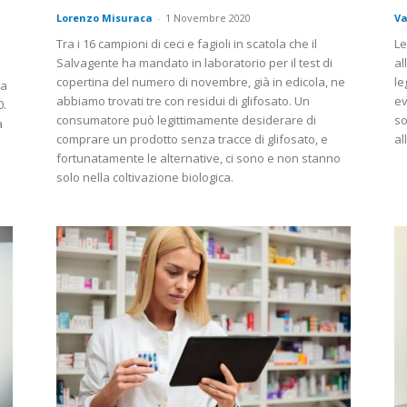
Lorenzo Misuraca
-
1 Novembre 2020
Va
Tra i 16 campioni di ceci e fagioli in scatola che il
Le
Salvagente ha mandato in laboratorio per il test di
al
copertina del numero di novembre, già in edicola, ne
le
na
abbiamo trovati tre con residui di glifosato. Un
ev
0.
consumatore può legittimamente desiderare di
so
a
comprare un prodotto senza tracce di glifosato, e
al
fortunatamente le alternative, ci sono e non stanno
solo nella coltivazione biologica.