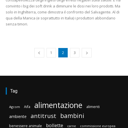
convinto i big dei soft drink a diminuire le dosi nei loro prodotti. Ma
solo in Inghilterra, come dimostra il confronto del Salvagente. Al di
qua della Manica (e soprattutto in Italia) i produttori abbondano
senza timori.
1
2
3
Tag
alimentazione
Aifa
alimenti
Agcom
bambini
antitrust
ambiente
bollette
benessere animale
carne
commissione europea