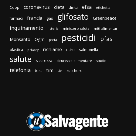
efsa
coronavirus
dieta
diritti
Coop
etichetta
glifosato
francia
Greenpeace
gas
farmaci
inquinamento
listeria
ministero salute
miti alimentari
pesticidi
pfas
Monsanto
Ogm
pasta
richiamo
plastica
ritiro
salmonella
privacy
salute
sicurezza
sicurezza alimentare
studio
telefonia
tim
test
zucchero
Ue