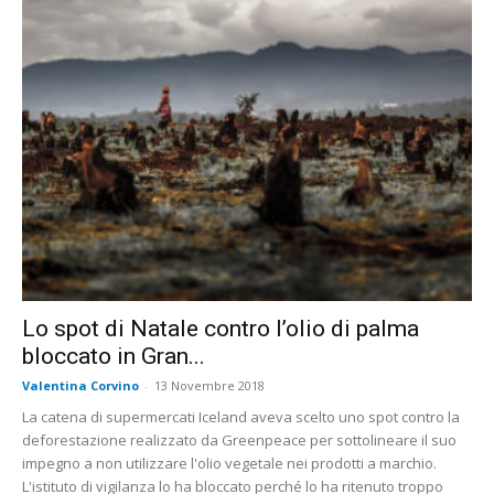
Lo spot di Natale contro l’olio di palma
bloccato in Gran...
Valentina Corvino
-
13 Novembre 2018
La catena di supermercati Iceland aveva scelto uno spot contro la
deforestazione realizzato da Greenpeace per sottolineare il suo
impegno a non utilizzare l'olio vegetale nei prodotti a marchio.
L'istituto di vigilanza lo ha bloccato perché lo ha ritenuto troppo