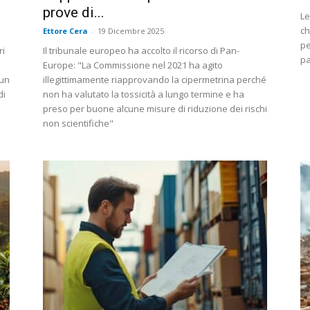
prove di...
Le
ch
Ettore Cera
-
19 Dicembre 2025
pe
ri
Il tribunale europeo ha accolto il ricorso di Pan-
pa
Europe: "La Commissione nel 2021 ha agito
 un
illegittimamente riapprovando la cipermetrina perché
di
non ha valutato la tossicità a lungo termine e ha
preso per buone alcune misure di riduzione dei rischi
non scientifiche"