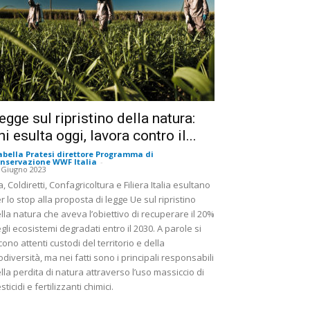
egge sul ripristino della natura:
hi esulta oggi, lavora contro il...
abella Pratesi direttore Programma di
nservazione WWF Italia
-
 Giugno 2023
a, Coldiretti, Confagricoltura e Filiera Italia esultano
r lo stop alla proposta di legge Ue sul ripristino
lla natura che aveva l’obiettivo di recuperare il 20%
gli ecosistemi degradati entro il 2030. A parole si
cono attenti custodi del territorio e della
odiversità, ma nei fatti sono i principali responsabili
lla perdita di natura attraverso l’uso massiccio di
sticidi e fertilizzanti chimici.