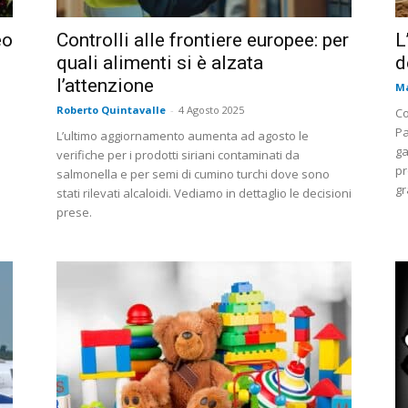
eo
Controlli alle frontiere europee: per
L
quali alimenti si è alzata
d
l’attenzione
Ma
Roberto Quintavalle
-
4 Agosto 2025
Co
Pa
L’ultimo aggiornamento aumenta ad agosto le
ga
verifiche per i prodotti siriani contaminati da
pr
salmonella e per semi di cumino turchi dove sono
gr
stati rilevati alcaloidi. Vediamo in dettaglio le decisioni
prese.