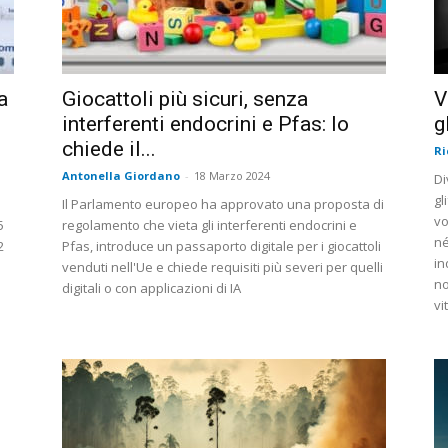
a
Giocattoli più sicuri, senza
V
interferenti endocrini e Pfas: lo
g
chiede il...
Ri
Antonella Giordano
-
18 Marzo 2024
Di
gl
Il Parlamento europeo ha approvato una proposta di
vo
5
regolamento che vieta gli interferenti endocrini e
né
2
Pfas, introduce un passaporto digitale per i giocattoli
in
venduti nell'Ue e chiede requisiti più severi per quelli
no
digitali o con applicazioni di IA
vi