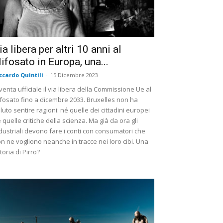
ia libera per altri 10 anni al
lifosato in Europa, una...
ccardo Quintili
-
15 Dicembre 2023
venta ufficiale il via libera della Commissione Ue al
ifosato fino a dicembre 2033. Bruxelles non ha
luto sentire ragioni: né quelle dei cittadini europei
 quelle critiche della scienza. Ma già da ora gli
dustriali devono fare i conti con consumatori che
n ne vogliono neanche in tracce nei loro cibi. Una
ttoria di Pirro?