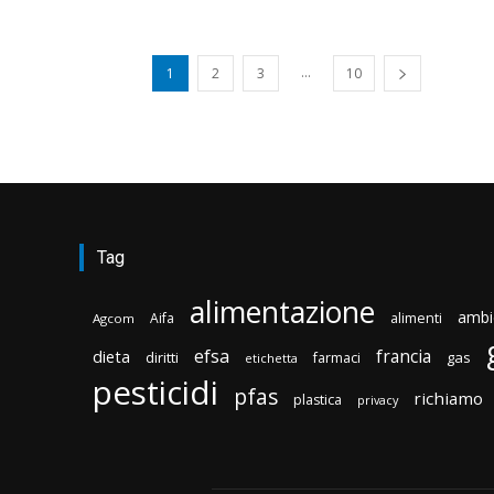
...
1
2
3
10
Tag
alimentazione
ambi
Aifa
alimenti
Agcom
efsa
francia
dieta
diritti
gas
farmaci
etichetta
pesticidi
pfas
richiamo
plastica
privacy