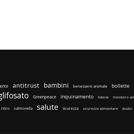
bambini
antitrust
bollette
ente
benessere animale
glifosato
inquinamento
Greenpeace
listeria
ministero sa
salute
ritiro
salmonella
sicurezza
sicurezza alimentare
studio