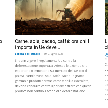
o
Carne, soia, cacao, caffé: ora chi li
L
importa in Ue deve...
c
Lorenzo Misuraca
-
30 Giugno 2023
Is
Co
28
Entra in vigore il regolamento Ue contro la
Ci
deforestazione importata. Adesso le aziende che
pe
esportano o immettono sul mercato dell'Ue olio di
de
palma, carni bovine, soia, caffè, cacao, legname,
de
gomma e prodotti derivati come mobili o cioccolato,
di
devono condurre controlli per dimostrare che questi
bi
prodotti non contribuiscono alla deforestazione
de
pe