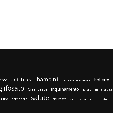
bambini
antitrust
bollette
ente
benessere animale
glifosato
inquinamento
Greenpeace
listeria
ministero sa
salute
ritiro
salmonella
sicurezza
sicurezza alimentare
studio