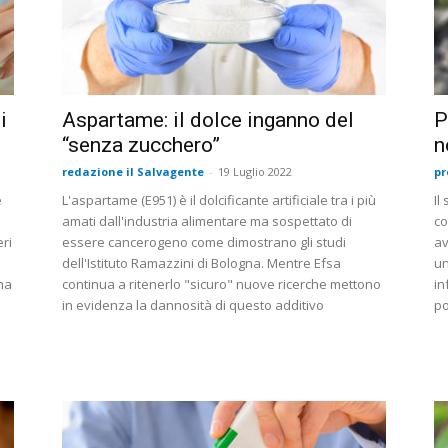
i
Aspartame: il dolce inganno del
P
“senza zucchero”
n
redazione il Salvagente
-
19 Luglio 2022
pr
e
L'aspartame (E951) è il dolcificante artificiale tra i più
Il
amati dall'industria alimentare ma sospettato di
co
ri
essere cancerogeno come dimostrano gli studi
av
dell'Istituto Ramazzini di Bologna. Mentre Efsa
un
ina
continua a ritenerlo "sicuro" nuove ricerche mettono
in
in evidenza la dannosità di questo additivo
po