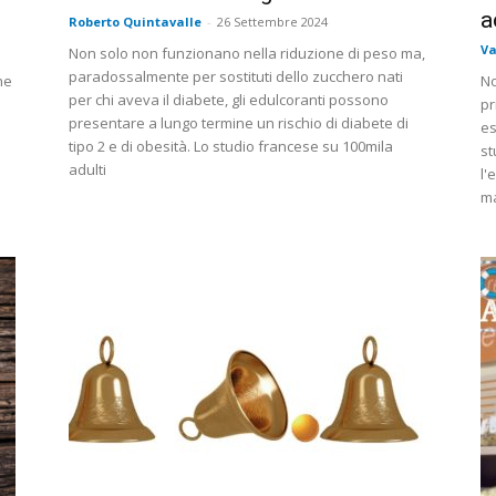
a
Roberto Quintavalle
-
26 Settembre 2024
Va
Non solo non funzionano nella riduzione di peso ma,
paradossalmente per sostituti dello zucchero nati
he
No
per chi aveva il diabete, gli edulcoranti possono
pr
presentare a lungo termine un rischio di diabete di
es
tipo 2 e di obesità. Lo studio francese su 100mila
st
adulti
l'
ma