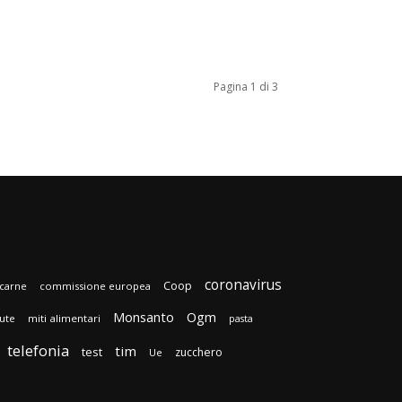
Pagina 1 di 3
coronavirus
Coop
carne
commissione europea
Monsanto
Ogm
lute
miti alimentari
pasta
telefonia
tim
test
zucchero
Ue