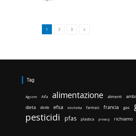
1
2
3
Tag
alimentazione
ambi
Aifa
alimenti
Agcom
efsa
francia
dieta
diritti
gas
farmaci
etichetta
pesticidi
pfas
richiamo
plastica
privacy