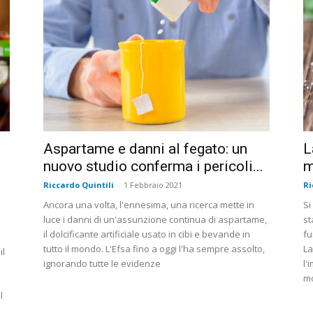
Aspartame e danni al fegato: un
L
nuovo studio conferma i pericoli...
m
Riccardo Quintili
-
1 Febbraio 2021
Ri
Ancora una volta, l'ennesima, una ricerca mette in
Si
luce i danni di un'assunzione continua di aspartame,
st
il dolcificante artificiale usato in cibi e bevande in
fu
tutto il mondo. L'Efsa fino a oggi l'ha sempre assolto,
La
il
ignorando tutte le evidenze
l'
mo
l