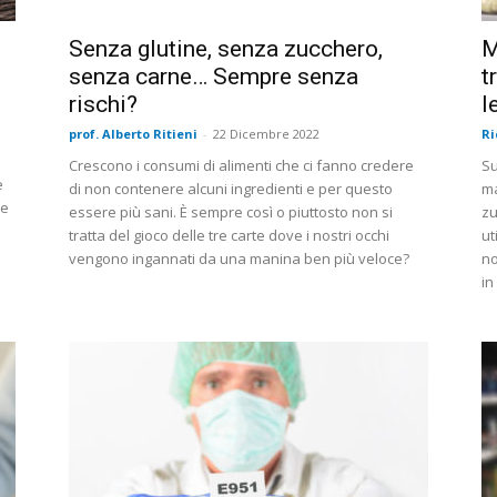
Senza glutine, senza zucchero,
M
senza carne… Sempre senza
t
rischi?
l
prof. Alberto Ritieni
-
22 Dicembre 2022
Ri
Crescono i consumi di alimenti che ci fanno credere
Su
e
di non contenere alcuni ingredienti e per questo
ma
he
essere più sani. È sempre così o piuttosto non si
zu
tratta del gioco delle tre carte dove i nostri occhi
ut
vengono ingannati da una manina ben più veloce?
no
in