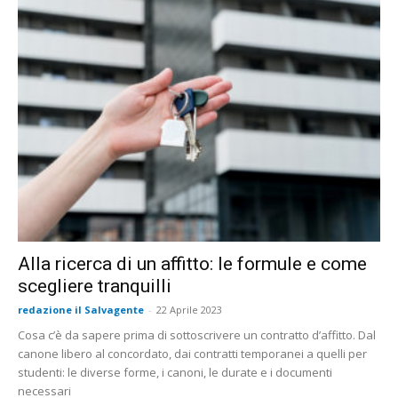
Alla ricerca di un affitto: le formule e come
scegliere tranquilli
redazione il Salvagente
-
22 Aprile 2023
Cosa c’è da sapere prima di sottoscrivere un contratto d’affitto. Dal
canone libero al concordato, dai contratti temporanei a quelli per
studenti: le diverse forme, i canoni, le durate e i documenti
necessari