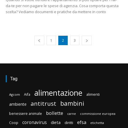
da-te per non pagare le spese di agenzia. Cosa comporta questa
scelta? Vediamo documenti e pratiche da mettere in conto
1
2
3
Tag
alimentazione
Aifa
alimenti
Agcom
bambini
antitrust
ambiente
bollette
benessere animale
carne
commissione europea
efsa
coronavirus
dieta
Coop
diritti
etichetta