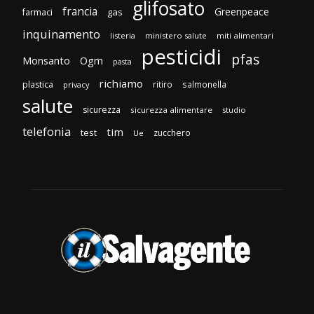
glifosato
francia
Greenpeace
gas
farmaci
inquinamento
listeria
ministero salute
miti alimentari
pesticidi
pfas
Monsanto
Ogm
pasta
richiamo
plastica
ritiro
salmonella
privacy
salute
sicurezza
sicurezza alimentare
studio
telefonia
tim
test
zucchero
Ue