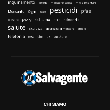
inquinamento
listeria
ministero salute
miti alimentari
pesticidi
pfas
Monsanto
Ogm
pasta
richiamo
plastica
ritiro
salmonella
privacy
salute
sicurezza
sicurezza alimentare
studio
telefonia
tim
test
zucchero
Ue
CHI SIAMO