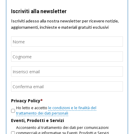
Iscriviti alla newsletter
Iscriviti adesso alla nostra newsletter per ricevere notizie,
aggiornamenti, inchieste e materiali gratuiti esclusivi
Nome
*
Nom
Cogn
Email
*
Inseri
email
Conf
email
Privacy Policy
*
Ho letto e accetto
le condizioni e le finalità del
trattamento dei dati personali
Eventi, Prodotti e Servizi
Acconsento al trattamento dei dati per comunicazioni
commerciali e informative su Eventi, Prodotti e Servizi