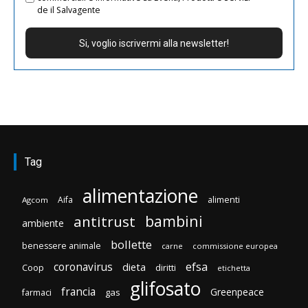
de il Salvagente
Tag
alimentazione
Aifa
alimenti
Agcom
bambini
antitrust
ambiente
bollette
benessere animale
carne
commissione europea
efsa
coronavirus
dieta
Coop
diritti
etichetta
glifosato
francia
Greenpeace
gas
farmaci