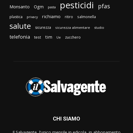
pesticidi
pfas
Monsanto
Ogm
pasta
richiamo
plastica
ritiro
salmonella
privacy
salute
sicurezza
sicurezza alimentare
studio
telefonia
tim
test
zucchero
Ue
CHI SIAMO
Il Salvagente, l’unico mensile in edicola, in abbonamento