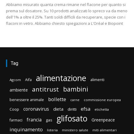
Abbiamo misurato quanta crema rimane nel flacone per quanto si
prema sul dosatore. Su 10 prodotti analizzati lo spreco va da meno
dell'1% a oltre il 25%. Tanti soldi difficili da recuperare, specie con i
flaconi in vetro. Abbiamo chiesto spiegazioni a L'Oréal e Biopoint
Tag
alimentazione
Aifa
alimenti
Agcom
bambini
antitrust
ambiente
bollette
benessere animale
carne
commissione europea
efsa
coronavirus
dieta
Coop
diritti
etichetta
glifosato
francia
Greenpeace
gas
farmaci
inquinamento
listeria
ministero salute
miti alimentari