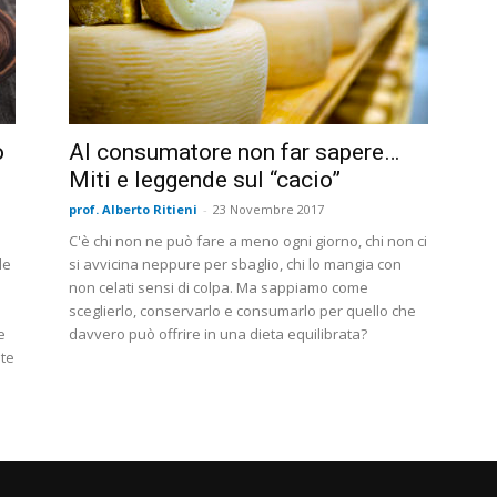
o
Al consumatore non far sapere…
Miti e leggende sul “cacio”
prof. Alberto Ritieni
-
23 Novembre 2017
C'è chi non ne può fare a meno ogni giorno, chi non ci
le
si avvicina neppure per sbaglio, chi lo mangia con
non celati sensi di colpa. Ma sappiamo come
sceglierlo, conservarlo e consumarlo per quello che
e
davvero può offrire in una dieta equilibrata?
ute