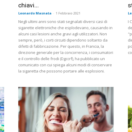
chiavi...
s
Leonardo Masnata
-
1 Febbraio 2021
L
Negli ultimi anni sono stati segnalati diversi casi di
I 
sigarette elettroniche che esplodevano, causando in
de
alcuni casi lesioni anche gravi agli utilizzatori. Non
"p
sempre, però, i corti circuiti dipendono soltanto da
di
difetti di fabbricazione. Per questo, in Francia, la
po
direzione generale per la concorrenza, i consumatori
co
e il controllo delle frodi (Dgccrf), ha pubblicato un
comunicato con cui spiega alcuni modi di conservare
la sigaretta che possono portare alle esplosioni.