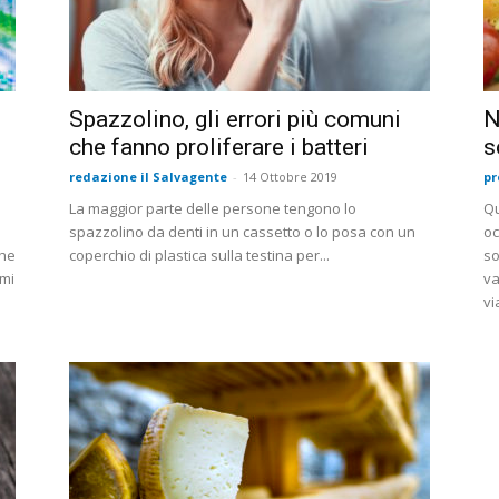
Spazzolino, gli errori più comuni
N
che fanno proliferare i batteri
s
redazione il Salvagente
-
14 Ottobre 2019
pr
La maggior parte delle persone tengono lo
Qu
spazzolino da denti in un cassetto o lo posa con un
oc
che
coperchio di plastica sulla testina per...
so
emi
va
vi