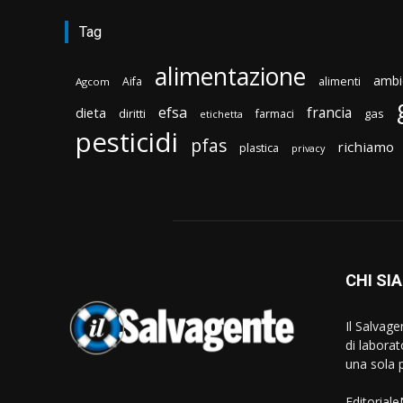
Tag
alimentazione
ambi
Aifa
alimenti
Agcom
efsa
francia
dieta
diritti
gas
farmaci
etichetta
pesticidi
pfas
richiamo
plastica
privacy
CHI SI
Il Salvag
di laborat
una sola p
Editorial