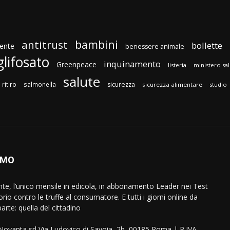
bambini
antitrust
bollette
ente
benessere animale
glifosato
inquinamento
Greenpeace
listeria
ministero sa
salute
ritiro
salmonella
sicurezza
sicurezza alimentare
studio
AMO
ente, l’unico mensile in edicola, in abbonamento Leader nei Test
orio contro le truffe al consumatore. E tutti i giorni online da
arte: quella del cittadino
eNovanta srl Via Ludovico di Savoia, 2b, 00185 Roma | P.IVA