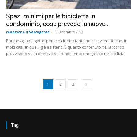
Spazi minimi per le biciclette in
condominio, cosa prevede la nuova...
redazione il Salvagente
-
19 Dicembre 2023
Parcheggi obbligatori per le biciclette tanto nei nuovi edifici che, in
molti casi, in quelli già esistenti. È quanto contenuto nell’accordo
provvisorio sulla direttiva sul rendimento energetico nell’edilizia
1
2
3
Tag