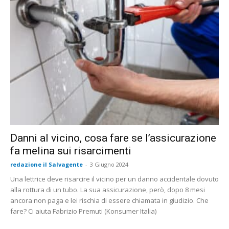
Danni al vicino, cosa fare se l’assicurazione
fa melina sui risarcimenti
redazione il Salvagente
-
3 Giugno 2024
Una lettrice deve risarcire il vicino per un danno accidentale dovuto
alla rottura di un tubo. La sua assicurazione, però, dopo 8 mesi
ancora non paga e lei rischia di essere chiamata in giudizio. Che
fare? Ci aiuta Fabrizio Premuti (Konsumer Italia)