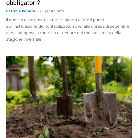
obbligatori?
Patrizia Pallara
-
29 Agosto 2025
Il quesito di un nostro lettore ci riporta a fare il punto
sull'installazione dei contabilizzatori che, alla ripresa di settembre,
sono sottoposti a controllo e a letture dei consumi prima della
stagione invernale