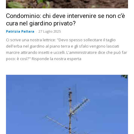
Condominio: chi deve intervenire se non c’è
cura nel giardino privato?
Patrizia Pallara
-
27 Luglio 2025
Ci scrive una nostra lettrice: "Devo spesso sollecitare il taglio
dell'erba nel giardino al piano terra e gli sfalci vengono lasciati
marcire attirando insetti e uccelli. L'amministratore dice che può far
poco: è così?" Risponde la nostra esperta