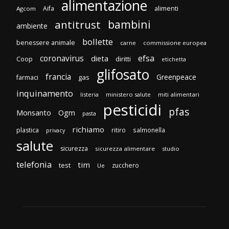
alimentazione
Aifa
alimenti
Agcom
bambini
antitrust
ambiente
bollette
benessere animale
carne
commissione europea
efsa
coronavirus
dieta
diritti
Coop
etichetta
glifosato
francia
Greenpeace
gas
farmaci
inquinamento
listeria
ministero salute
miti alimentari
pesticidi
pfas
Monsanto
Ogm
pasta
richiamo
plastica
ritiro
salmonella
privacy
salute
sicurezza
sicurezza alimentare
studio
telefonia
tim
test
zucchero
Ue