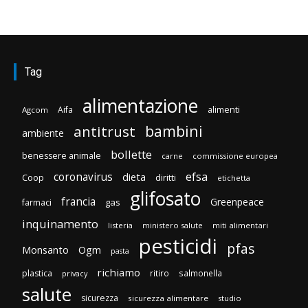
Tag
alimentazione
Aifa
alimenti
Agcom
bambini
antitrust
ambiente
bollette
benessere animale
carne
commissione europea
efsa
coronavirus
dieta
Coop
diritti
etichetta
glifosato
francia
Greenpeace
gas
farmaci
inquinamento
listeria
ministero salute
miti alimentari
pesticidi
pfas
Monsanto
Ogm
pasta
richiamo
plastica
ritiro
salmonella
privacy
salute
sicurezza
sicurezza alimentare
studio