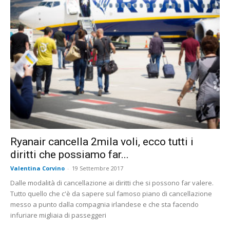
Ryanair cancella 2mila voli, ecco tutti i
diritti che possiamo far...
Valentina Corvino
-
19 Settembre 2017
Dalle modalità di cancellazione ai diritti che si possono far valere.
Tutto quello che c'è da sapere sul famoso piano di cancellazione
messo a punto dalla compagnia irlandese e che sta facendo
infuriare migliaia di passeggeri