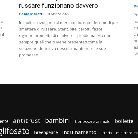
russare funzionano davvero
Da
Paolo Moretti
-
4 Marzo 2022
Pr
 a
na
In molti si rivolgono al mercato fiorente dei rimedi per
a
ch
smettere di russare. Stent, bite, cerotti, fasce...
 il
ch
ognuno promette di risolvere il problema. Ma non
n
pr
sempre quell che ci viene presentati come la
es
soluzione definitiva riesce a mantenere le sue
si
promesse
bambini
antitrust
bollette
ente
benessere animale
glifosato
inquinamento
Greenpeace
listeria
ministero sa