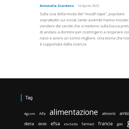
Antonella Giordano
-
16 Aprile 2025
Sulla scia della moda del “mouth tape”, popolare
soprattutto sui social, tante aziende hanno iniziato
vendere dei cerotti che si mettono sulla bocca prim
di andare a dormire per costringerci a respirare con
naso e avere un sonno migliore. Una teoria che no
è supportata dalla scienza
Tag
alimentazione
ambi
Aifa
alimenti
Agcom
efsa
francia
dieta
diritti
gas
farmaci
etichetta