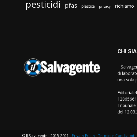
pesticidi
pfas
richiamo
plastica
privacy
CHI SI
Il Salvag
di laborat
una sola p
Editorial
128656610
Tribunale
del 12.03
© Il Salvagente - 2015-2021 -
Privacy Policy
-
Termini e Condizioni
-