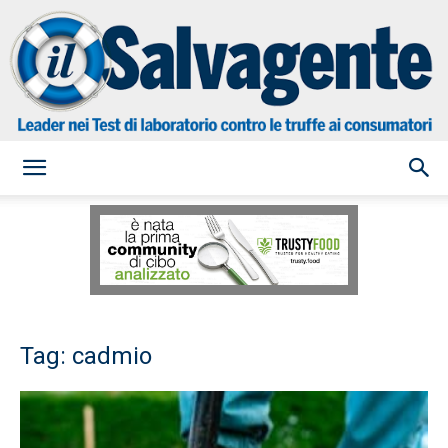
il
Salvagente
Tag: cadmio