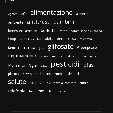
alimentazione
Aifa
alimenti
Agcom
bambini
antitrust
ambiente
bollette
benessere animale
carne
commissione europea
efsa
coronavirus
dieta
diritti
Coop
etichetta
glifosato
francia
Greenpeace
gas
farmaci
inquinamento
listeria
ministero salute
miti alimentari
pesticidi
pfas
Monsanto
Ogm
pasta
richiamo
plastica
ritiro
salmonella
privacy
salute
sicurezza
sicurezza alimentare
studio
telefonia
tim
test
zucchero
Ue