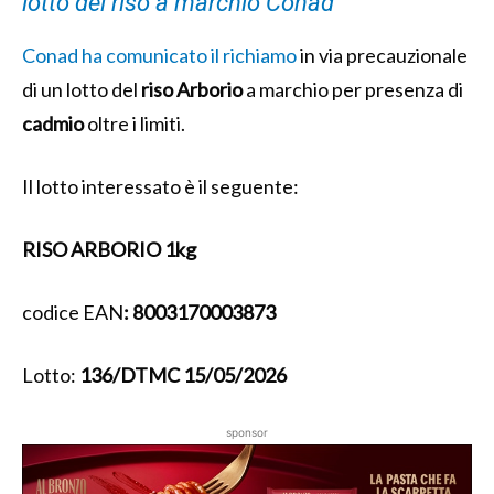
lotto del riso a marchio Conad
Conad ha comunicato il richiamo
in via precauzionale
di un lotto del
riso
Arborio
a marchio per presenza di
cadmio
oltre i limiti.
Il lotto interessato è il seguente:
RISO ARBORIO 1kg
codice EAN
: 8003170003873
Lotto:
136/DTMC 15/05/2026
sponsor