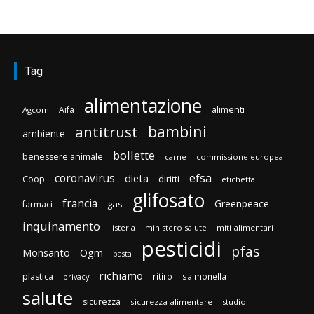
Tag
alimentazione
Aifa
alimenti
Agcom
bambini
antitrust
ambiente
bollette
benessere animale
carne
commissione europea
efsa
coronavirus
dieta
diritti
Coop
etichetta
glifosato
francia
Greenpeace
gas
farmaci
inquinamento
listeria
ministero salute
miti alimentari
pesticidi
pfas
Monsanto
Ogm
pasta
richiamo
plastica
ritiro
salmonella
privacy
salute
sicurezza
sicurezza alimentare
studio