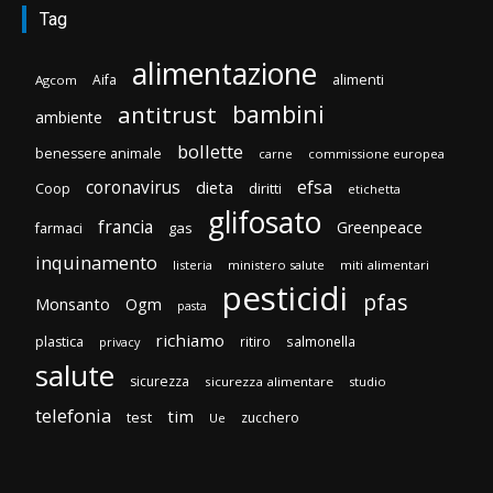
Tag
alimentazione
Aifa
alimenti
Agcom
bambini
antitrust
ambiente
bollette
benessere animale
carne
commissione europea
efsa
coronavirus
dieta
diritti
Coop
etichetta
glifosato
francia
Greenpeace
gas
farmaci
inquinamento
listeria
ministero salute
miti alimentari
pesticidi
pfas
Monsanto
Ogm
pasta
richiamo
plastica
ritiro
salmonella
privacy
salute
sicurezza
sicurezza alimentare
studio
telefonia
tim
test
zucchero
Ue