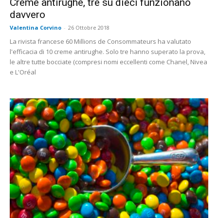
Creme antirughe, tre su dieci funzionano
davvero
Valentina Corvino
-
26 Ottobre 2018
La rivista francese 60 Millions de Consommateurs ha valutato
l'efficacia di 10 creme antirughe. Solo tre hanno superato la prova,
le altre tutte bocciate (compresi nomi eccellenti come Chanel, Nivea
e L'Oréal