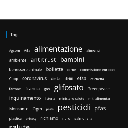
Tag
alimentazione
Aifa
alimenti
Agcom
bambini
antitrust
ambiente
bollette
benessere animale
carne
commissione europea
efsa
coronavirus
dieta
Coop
diritti
etichetta
glifosato
francia
Greenpeace
gas
farmaci
inquinamento
listeria
ministero salute
miti alimentari
pesticidi
pfas
Monsanto
Ogm
pasta
richiamo
plastica
ritiro
salmonella
privacy
salute