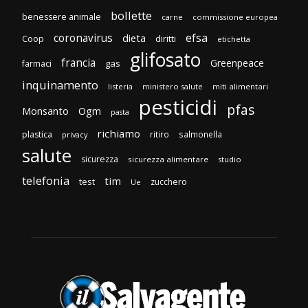
bollette
benessere animale
carne
commissione europea
efsa
coronavirus
dieta
diritti
Coop
etichetta
glifosato
francia
Greenpeace
gas
farmaci
inquinamento
listeria
ministero salute
miti alimentari
pesticidi
pfas
Monsanto
Ogm
pasta
richiamo
plastica
ritiro
salmonella
privacy
salute
sicurezza
sicurezza alimentare
studio
telefonia
tim
test
zucchero
Ue