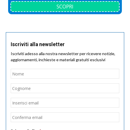
SCOPRI
Iscriviti alla newsletter
Iscriviti adesso alla nostra newsletter per ricevere notizie,
aggiornamenti, inchieste e materiali gratuiti esclusivi
Nome
*
Nom
Cogn
Email
*
Inseri
email
Conf
email