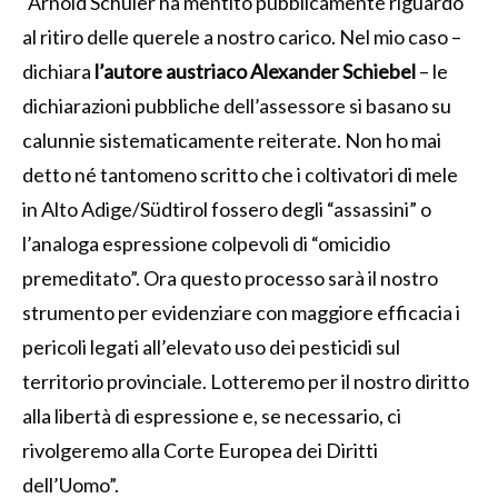
“Arnold Schuler ha mentito pubblicamente riguardo
al ritiro delle querele a nostro carico. Nel mio caso –
dichiara
l’autore austriaco Alexander Schiebel
– le
dichiarazioni pubbliche dell’assessore si basano su
calunnie sistematicamente reiterate. Non ho mai
detto né tantomeno scritto che i coltivatori di mele
in Alto Adige/Südtirol fossero degli “assassini” o
l’analoga espressione colpevoli di “omicidio
premeditato”. Ora questo processo sarà il nostro
strumento per evidenziare con maggiore efficacia i
pericoli legati all’elevato uso dei pesticidi sul
territorio provinciale. Lotteremo per il nostro diritto
alla libertà di espressione e, se necessario, ci
rivolgeremo alla Corte Europea dei Diritti
dell’Uomo”.