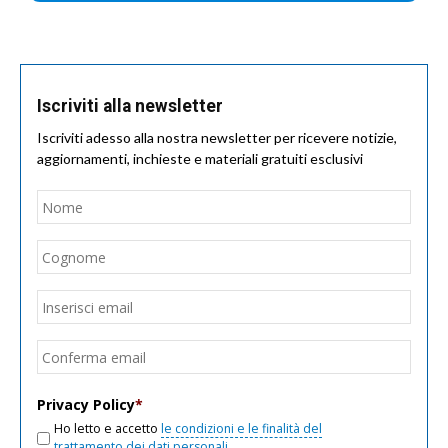
Iscriviti alla newsletter
Iscriviti adesso alla nostra newsletter per ricevere notizie,
aggiornamenti, inchieste e materiali gratuiti esclusivi
Nome
*
Nom
Cogn
Email
*
Inseri
email
Conf
email
Privacy Policy
*
Ho letto e accetto
le condizioni e le finalità del
trattamento dei dati personali