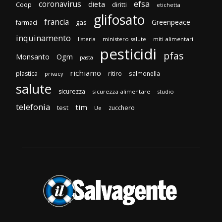
efsa
coronavirus
dieta
diritti
Coop
etichetta
glifosato
francia
Greenpeace
gas
farmaci
inquinamento
listeria
ministero salute
miti alimentari
pesticidi
pfas
Monsanto
Ogm
pasta
richiamo
plastica
ritiro
salmonella
privacy
salute
sicurezza
sicurezza alimentare
studio
telefonia
tim
test
zucchero
Ue