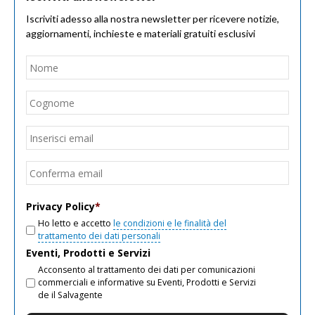
Iscriviti adesso alla nostra newsletter per ricevere notizie,
aggiornamenti, inchieste e materiali gratuiti esclusivi
Nome
*
Nom
Cogn
Email
*
Inseri
email
Conf
email
Privacy Policy
*
Ho letto e accetto
le condizioni e le finalità del
trattamento dei dati personali
Eventi, Prodotti e Servizi
Acconsento al trattamento dei dati per comunicazioni
commerciali e informative su Eventi, Prodotti e Servizi
de il Salvagente