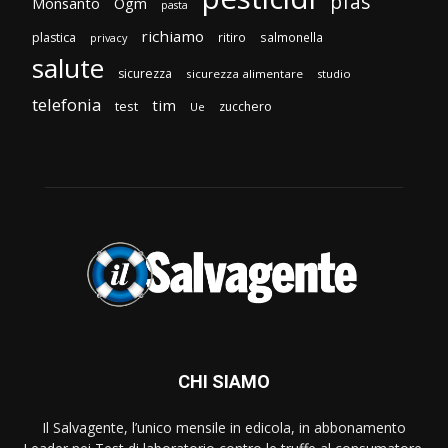
pfas
Monsanto
Ogm
pasta
richiamo
plastica
ritiro
salmonella
privacy
salute
sicurezza
sicurezza alimentare
studio
telefonia
tim
test
zucchero
Ue
CHI SIAMO
Il Salvagente, l’unico mensile in edicola, in abbonamento