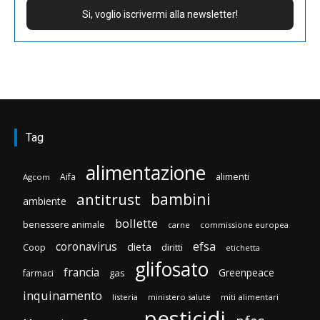
Tag
alimentazione
Aifa
alimenti
Agcom
bambini
antitrust
ambiente
bollette
benessere animale
carne
commissione europea
efsa
coronavirus
dieta
Coop
diritti
etichetta
glifosato
francia
Greenpeace
gas
farmaci
inquinamento
listeria
ministero salute
miti alimentari
pesticidi