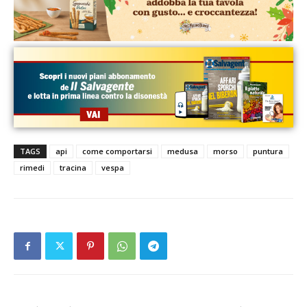
TAGS
api
come comportarsi
medusa
morso
puntura
rimedi
tracina
vespa