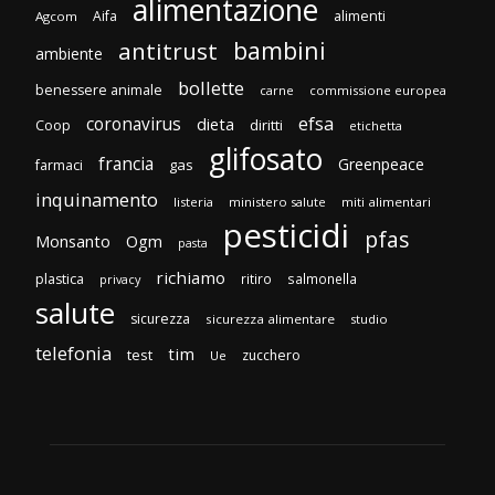
alimentazione
Aifa
alimenti
Agcom
bambini
antitrust
ambiente
bollette
benessere animale
carne
commissione europea
efsa
coronavirus
dieta
diritti
Coop
etichetta
glifosato
francia
Greenpeace
gas
farmaci
inquinamento
listeria
ministero salute
miti alimentari
pesticidi
pfas
Monsanto
Ogm
pasta
richiamo
plastica
ritiro
salmonella
privacy
salute
sicurezza
sicurezza alimentare
studio
telefonia
tim
test
zucchero
Ue