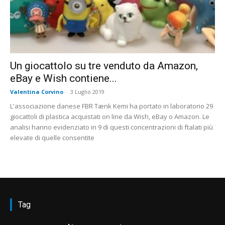
Un giocattolo su tre venduto da Amazon,
eBay e Wish contiene...
Valentina Corvino
-
3 Luglio 2019
L'associazione danese FBR Tænk Kemi ha portato in laboratorio 29
giocattoli di plastica acquistati on line da Wish, eBay o Amazon. Le
analisi hanno evidenziato in 9 di questi concentrazioni di ftalati più
elevate di quelle consentite
Tag